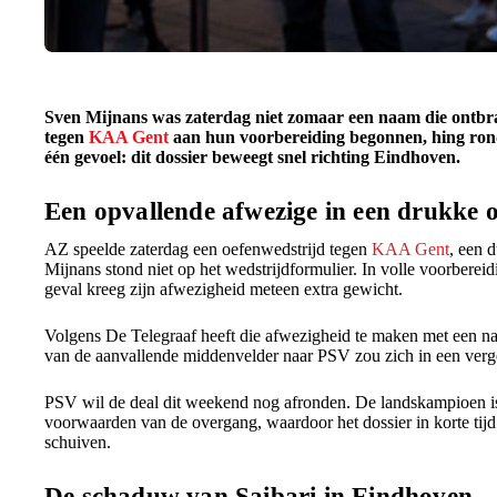
Sven Mijnans was zaterdag niet zomaar een naam die ontbr
tegen
KAA Gent
aan hun voorbereiding begonnen, hing rond
één gevoel: dit dossier beweegt snel richting Eindhoven.
Een opvallende afwezige in een drukke 
AZ speelde zaterdag een oefenwedstrijd tegen
KAA Gent
, een d
Mijnans stond niet op het wedstrijdformulier. In volle voorbereidi
geval kreeg zijn afwezigheid meteen extra gewicht.
Volgens De Telegraaf heeft die afwezigheid te maken met een na
van de aanvallende middenvelder naar PSV zou zich in een ver
PSV wil de deal dit weekend nog afronden. De landskampioen i
voorwaarden van de overgang, waardoor het dossier in korte tijd r
schuiven.
De schaduw van Saibari in Eindhoven