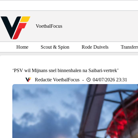
Ga
naar
de
inhoud
VoetbalFocus
Home
Scout & Spion
Rode Duivels
Transfer
‘PSV wil Mijnans snel binnenhalen na Saibari-vertrek’
Redactie VoetbalFocus
04/07/2026 23:31