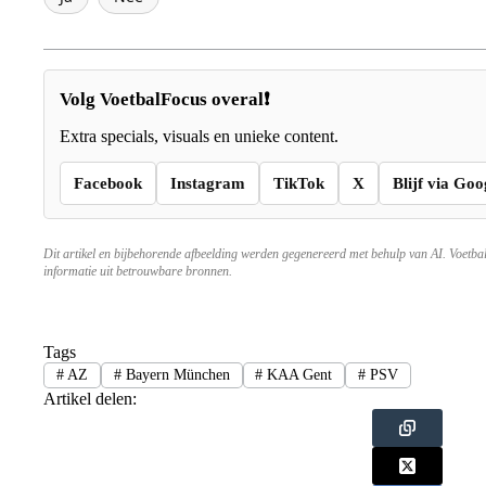
Volg VoetbalFocus overal❗
Extra specials, visuals en unieke content.
Facebook
Instagram
TikTok
X
Blijf via Goo
Dit artikel en bijbehorende afbeelding werden gegenereerd met behulp van AI. Voetba
informatie uit betrouwbare bronnen.
Tags
#
AZ
#
Bayern München
#
KAA Gent
#
PSV
Artikel delen: