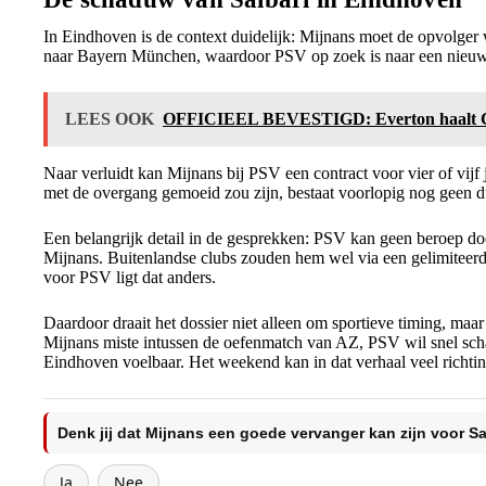
In Eindhoven is de context duidelijk: Mijnans moet de opvolger 
naar Bayern München, waardoor PSV op zoek is naar een nieuwe 
LEES OOK
OFFICIEEL BEVESTIGD: Everton haalt Chr
Naar verluidt kan Mijnans bij PSV een contract voor vier of vijf
met de overgang gemoeid zou zijn, bestaat voorlopig nog geen du
Een belangrijk detail in de gesprekken: PSV kan geen beroep doe
Mijnans. Buitenlandse clubs zouden hem wel via een gelimiteer
voor PSV ligt dat anders.
Daardoor draait het dossier niet alleen om sportieve timing, ma
Mijnans miste intussen de oefenmatch van AZ, PSV wil snel schake
Eindhoven voelbaar. Het weekend kan in dat verhaal veel richti
Denk jij dat Mijnans een goede vervanger kan zijn voor Sa
Ja
Nee