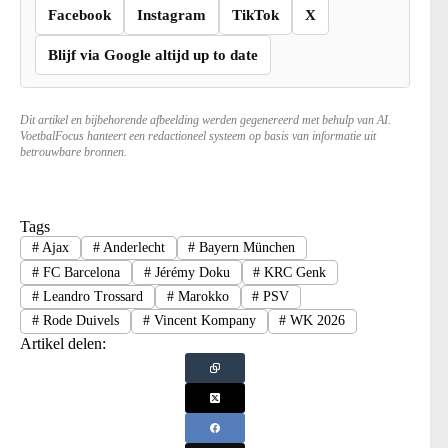
Facebook
Instagram
TikTok
X
Blijf via Google altijd up to date
Dit artikel en bijbehorende afbeelding werden gegenereerd met behulp van AI.
VoetbalFocus hanteert een redactioneel systeem op basis van informatie uit
betrouwbare bronnen.
Tags
#
Ajax
#
Anderlecht
#
Bayern München
#
FC Barcelona
#
Jérémy Doku
#
KRC Genk
#
Leandro Trossard
#
Marokko
#
PSV
#
Rode Duivels
#
Vincent Kompany
#
WK 2026
Artikel delen: