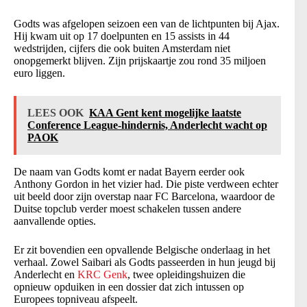
Godts was afgelopen seizoen een van de lichtpunten bij Ajax.
Hij kwam uit op 17 doelpunten en 15 assists in 44
wedstrijden, cijfers die ook buiten Amsterdam niet
onopgemerkt blijven. Zijn prijskaartje zou rond 35 miljoen
euro liggen.
LEES OOK
KAA Gent kent mogelijke laatste
Conference League-hindernis, Anderlecht wacht op
PAOK
De naam van Godts komt er nadat Bayern eerder ook
Anthony Gordon in het vizier had. Die piste verdween echter
uit beeld door zijn overstap naar FC Barcelona, waardoor de
Duitse topclub verder moest schakelen tussen andere
aanvallende opties.
Er zit bovendien een opvallende Belgische onderlaag in het
verhaal. Zowel Saibari als Godts passeerden in hun jeugd bij
Anderlecht en
KRC Genk
, twee opleidingshuizen die
opnieuw opduiken in een dossier dat zich intussen op
Europees topniveau afspeelt.