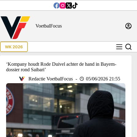
Ga
naar
de
inhoud
VoetbalFocus
WK 2026
‘Kompany houdt Rode Duivel achter de hand in Bayern-
dossier rond Saibari’
Redactie VoetbalFocus
05/06/2026 21:55