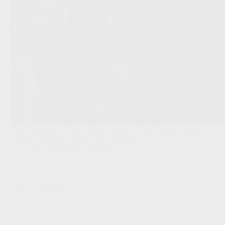
Yanis Musuayi en Jesse Bisiwu zouden Club Brugge samen
minstens veertien miljoen euro opleveren.
JPL
,
Transfers/Geruchten
‘Club Brugge bereikt akkoord over Bisiwu en laat ook
Musuayi vertrekken’
Redactie VoetbalFocus
30/07/2026 23:02