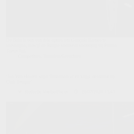
De Belg is een van drie opties om Gonçalo Ramos te
vervangen, terwijl de Parijse voorkeur voorlopig bij Ferran
Torres ligt.
Competities
,
Transfers/Geruchten
‘Jan Van Haaren wijst Tottenham af en krijgt sleutelrol bij
Club Brugge’
Redactie VoetbalFocus
29/07/2026 13:43