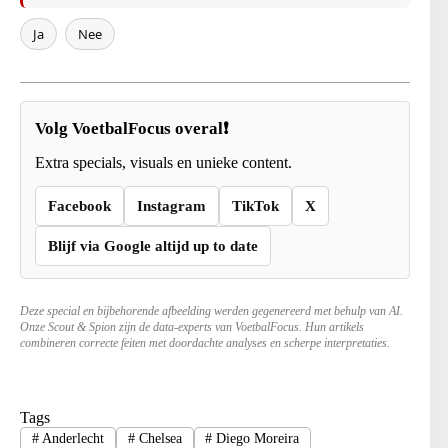
Ja
Nee
Volg VoetbalFocus overal❗
Extra specials, visuals en unieke content.
Facebook
Instagram
TikTok
X
Blijf via Google altijd up to date
Deze special en bijbehorende afbeelding werden gegenereerd met behulp van AI.
Onze Scout & Spion zijn de data-experts van VoetbalFocus. Hun artikels
combineren correcte feiten met doordachte analyses en scherpe interpretaties.
Tags
#
Anderlecht
#
Chelsea
#
Diego Moreira