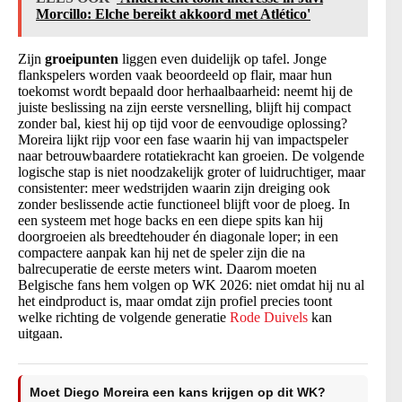
Morcillo: Elche bereikt akkoord met Atlético'
Zijn
groeipunten
liggen even duidelijk op tafel. Jonge
flankspelers worden vaak beoordeeld op flair, maar hun
toekomst wordt bepaald door herhaalbaarheid: neemt hij de
juiste beslissing na zijn eerste versnelling, blijft hij compact
zonder bal, kiest hij op tijd voor de eenvoudige oplossing?
Moreira lijkt rijp voor een fase waarin hij van impactspeler
naar betrouwbaardere rotatiekracht kan groeien. De volgende
logische stap is niet noodzakelijk groter of luidruchtiger, maar
consistenter: meer wedstrijden waarin zijn dreiging ook
zonder beslissende actie functioneel blijft voor de ploeg. In
een systeem met hoge backs en een diepe spits kan hij
doorgroeien als breedtehouder én diagonale loper; in een
compactere aanpak kan hij net de speler zijn die na
balrecuperatie de eerste meters wint. Daarom moeten
Belgische fans hem volgen op WK 2026: niet omdat hij nu al
het eindproduct is, maar omdat zijn profiel precies toont
welke richting de volgende generatie
Rode Duivels
kan
uitgaan.
Moet Diego Moreira een kans krijgen op dit WK?