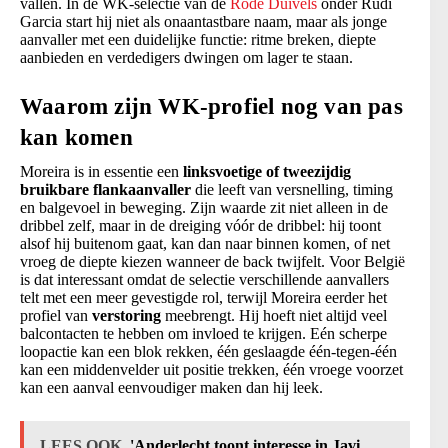
vallen. In de WK-selectie van de
Rode Duivels
onder Rudi
Garcia start hij niet als onaantastbare naam, maar als jonge
aanvaller met een duidelijke functie: ritme breken, diepte
aanbieden en verdedigers dwingen om lager te staan.
Waarom zijn WK-profiel nog van pas
kan komen
Moreira is in essentie een
linksvoetige of tweezijdig
bruikbare flankaanvaller
die leeft van versnelling, timing
en balgevoel in beweging. Zijn waarde zit niet alleen in de
dribbel zelf, maar in de dreiging vóór de dribbel: hij toont
alsof hij buitenom gaat, kan dan naar binnen komen, of net
vroeg de diepte kiezen wanneer de back twijfelt. Voor België
is dat interessant omdat de selectie verschillende aanvallers
telt met een meer gevestigde rol, terwijl Moreira eerder het
profiel van
verstoring
meebrengt. Hij hoeft niet altijd veel
balcontacten te hebben om invloed te krijgen. Eén scherpe
loopactie kan een blok rekken, één geslaagde één-tegen-één
kan een middenvelder uit positie trekken, één vroege voorzet
kan een aanval eenvoudiger maken dan hij leek.
LEES OOK
'Anderlecht toont interesse in Javi