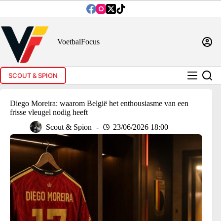
Ga
naar
de
inhoud
VoetbalFocus
SCOUT & SPION
Diego Moreira: waarom België het enthousiasme van een
frisse vleugel nodig heeft
Scout & Spion
23/06/2026 18:00