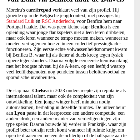
Moreira’s
carrièrepad
verklaart veel van zijn profiel. Hij
groeide op in de Belgische jeugdcontext, met passages bij
Standard Luik
en
RSC Anderlecht
, voor Benfica hem naar
Portugal haalde. Dat was geen kleine stap:
Benfica
is een
opleiding waar jonge flankspelers niet alleen leren dribbelen,
maar ook leren wanneer ze tempo moeten maken, wanneer ze
moeten vertragen en hoe ze in een collectief pressingkader
functioneren. Zijn eerste echte volwassenheidsmoment kwam
bij Benfica B, waar hij als tiener al duels kreeg tegen fysiek
rijpere tegenstanders. Daarna volgde een eerste kennismaking
met het hoogste niveau bij de A-kern, op een leeftijd waarop
veel leeftijdsgenoten nog pendelen tussen beloftenvoetbal en
sporadische invalbeurten.
De stap naar
Chelsea
in 2023 onderstreepte zijn reputatie als
internationaal talent, maar ook de complexiteit van zijn
ontwikkeling. Een jonge winger heeft minuten nodig,
automatismen, herhaling in dezelfde ruimtes. De uitleenbeurt
aan
Lyon
paste in dat leerproces: een andere competitie, een
andere druk, een andere manier van verdedigen tegen zijn
type speler. Daarna bouwde hij verder in Frankrijk, waar zijn
profiel beter tot zijn recht komt wanneer hij ruimte krijgt om
open te draaien en meteen de achterlijn of de halfspace aan te