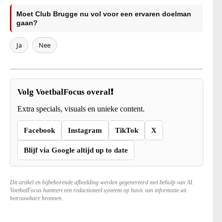
Moet Club Brugge nu vol voor een ervaren doelman
gaan?
Ja
Nee
Volg VoetbalFocus overal❗
Extra specials, visuals en unieke content.
Facebook
Instagram
TikTok
X
Blijf via Google altijd up to date
Dit artikel en bijbehorende afbeelding werden gegenereerd met behulp van AI.
VoetbalFocus hanteert een redactioneel systeem op basis van informatie uit
betrouwbare bronnen.