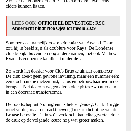
Zwitser hangt onzekerheid. Zijn toekomst zou eveneens
elders kunnen liggen.
LEES OOK
OFFICIEEL BEVESTIGD: RSC
Anderlecht bindt Noa Ojea tot medio 2029
Sommer staat namelijk ook op de radar van Arsenal. Daar
zou hij in beeld zijn als doublure voor Raya. De Londense
club bekijkt bovendien nog andere namen, met ook Mathew
Ryan als genoemde kandidaat onder de lat.
Zo wordt het dossier voor Club Brugge almaar complexer.
De club zoekt geen gewone invulling, maar een nummer één:
een doelman die meteen rust, status en betrouwbaarheid moet
brengen. Net daarom wegen afgeblokte pistes zwaarder dan
in een doorsnee transferzomer.
De boodschap uit Nottingham is helder genoeg. Club Brugge
moet verder, maar de markt beweegt niet op het ritme van de
Brugse behoefte. En in zo’n zoektocht kan elke gesloten deur
de druk op de volgende keuze nog wat groter maken.