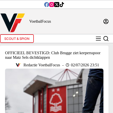
Ga
naar
de
inhoud
VoetbalFocus
SCOUT & SPION
OFFICIEEL BEVESTIGD: Club Brugge ziet keepersspoor
naar Matz Sels dichtklappen
Redactie VoetbalFocus
02/07/2026 23:51