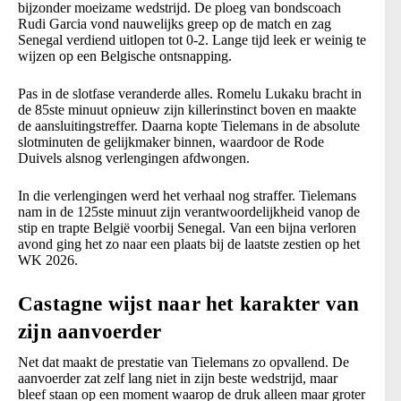
bijzonder moeizame wedstrijd. De ploeg van bondscoach
Rudi Garcia vond nauwelijks greep op de match en zag
Senegal verdiend uitlopen tot 0-2. Lange tijd leek er weinig te
wijzen op een Belgische ontsnapping.
Pas in de slotfase veranderde alles. Romelu Lukaku bracht in
de 85ste minuut opnieuw zijn killerinstinct boven en maakte
de aansluitingstreffer. Daarna kopte Tielemans in de absolute
slotminuten de gelijkmaker binnen, waardoor de Rode
Duivels alsnog verlengingen afdwongen.
In die verlengingen werd het verhaal nog straffer. Tielemans
nam in de 125ste minuut zijn verantwoordelijkheid vanop de
stip en trapte België voorbij Senegal. Van een bijna verloren
avond ging het zo naar een plaats bij de laatste zestien op het
WK 2026.
Castagne wijst naar het karakter van
zijn aanvoerder
Net dat maakt de prestatie van Tielemans zo opvallend. De
aanvoerder zat zelf lang niet in zijn beste wedstrijd, maar
bleef staan op een moment waarop de druk alleen maar groter