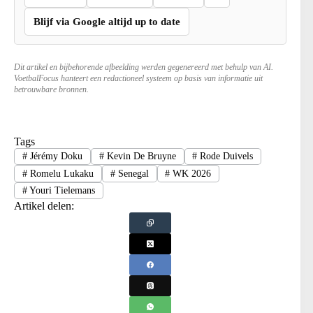
Blijf via Google altijd up to date
Dit artikel en bijbehorende afbeelding werden gegenereerd met behulp van AI.
VoetbalFocus hanteert een redactioneel systeem op basis van informatie uit
betrouwbare bronnen.
Tags
#
Jérémy Doku
#
Kevin De Bruyne
#
Rode Duivels
#
Romelu Lukaku
#
Senegal
#
WK 2026
#
Youri Tielemans
Artikel delen: