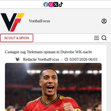
Ga
naar
de
inhoud
VoetbalFocus
SCOUT & SPION
Castagne zag Tielemans opstaan in Duivelse WK-nacht
Redactie VoetbalFocus
03/07/2026 06:03