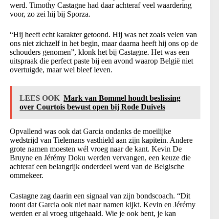
werd. Timothy Castagne had daar achteraf veel waardering
voor, zo zei hij bij Sporza.
“Hij heeft echt karakter getoond. Hij was net zoals velen van
ons niet zichzelf in het begin, maar daarna heeft hij ons op de
schouders genomen”, klonk het bij Castagne. Het was een
uitspraak die perfect paste bij een avond waarop België niet
overtuigde, maar wel bleef leven.
LEES OOK
Mark van Bommel houdt beslissing
over Courtois bewust open bij Rode Duivels
Opvallend was ook dat Garcia ondanks de moeilijke
wedstrijd van Tielemans vasthield aan zijn kapitein. Andere
grote namen moesten wél vroeg naar de kant. Kevin De
Bruyne en Jérémy Doku werden vervangen, een keuze die
achteraf een belangrijk onderdeel werd van de Belgische
ommekeer.
Castagne zag daarin een signaal van zijn bondscoach. “Dit
toont dat Garcia ook niet naar namen kijkt. Kevin en Jérémy
werden er al vroeg uitgehaald. Wie je ook bent, je kan