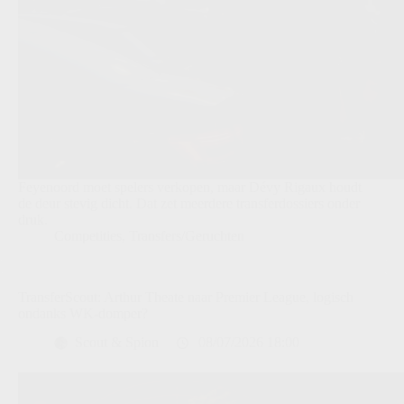
Feyenoord moet spelers verkopen, maar Dévy Rigaux houdt
de deur stevig dicht. Dat zet meerdere transferdossiers onder
druk.
Competities
,
Transfers/Geruchten
TransferScout: Arthur Theate naar Premier League, logisch
ondanks WK-domper?
Scout & Spion
08/07/2026 18:00