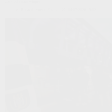
zoektocht naar winger’
Redactie VoetbalFocus
04/07/2026 15:02