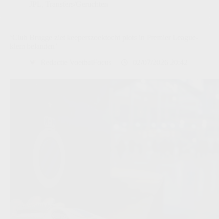
JPL
,
Transfers/Geruchten
‘Club Brugge ziet keeperszoektocht plots in Premier League-
klem belanden’
Redactie VoetbalFocus
02/07/2026 20:42