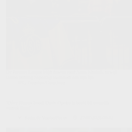
De Premier League blijft duwen rond Anan Khalaili, terwijl
Union richting Supercup vasthoudt aan zijn lijn.
JPL
,
Transfers/Geruchten
‘Dévy Rigaux houdt Davis Opoku in beeld bij mogelijk
vertrek Read’
Redactie VoetbalFocus
27/07/2026 09:42