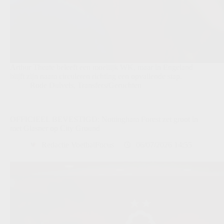
Arthur Theate beleeft een moeilijk WK, maar in Engeland
blijft zijn naam circuleren richting een opvallende stap.
Rode Duivels
,
Transfers/Geruchten
OFFICIEEL BEVESTIGD: Nottingham Forest zet groot in
met Glasner op City Ground
Redactie VoetbalFocus
06/07/2026 14:55