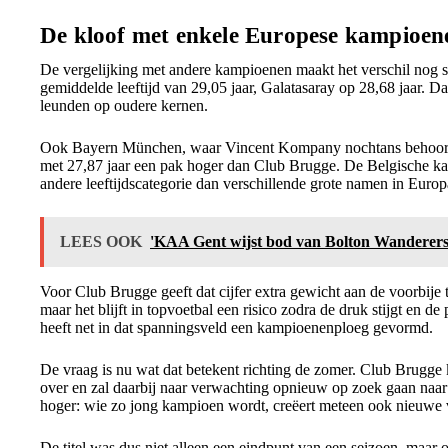
De kloof met enkele Europese kampioene
De vergelijking met andere kampioenen maakt het verschil nog s
gemiddelde leeftijd van 29,05 jaar, Galatasaray op 28,68 jaar. Da
leunden op oudere kernen.
Ook Bayern München, waar Vincent Kompany nochtans behoorlij
met 27,87 jaar een pak hoger dan Club Brugge. De Belgische ka
andere leeftijdscategorie dan verschillende grote namen in Europ
LEES OOK
'KAA Gent wijst bod van Bolton Wanderers
Voor Club Brugge geeft dat cijfer extra gewicht aan de voorbije t
maar het blijft in topvoetbal een risico zodra de druk stijgt en 
heeft net in dat spanningsveld een kampioenenploeg gevormd.
De vraag is nu wat dat betekent richting de zomer. Club Brugge
over en zal daarbij naar verwachting opnieuw op zoek gaan naar j
hoger: wie zo jong kampioen wordt, creëert meteen ook nieuwe
De titel was dus niet alleen een eindpunt van een seizoen, maar 