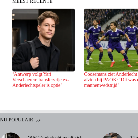
MEEST RECENTE
‘Antwerp volgt Yari
Coosemans ziet Anderlecht
Verschaeren: transfervrije ex-
afzien bij PAOK: ‘Dit was 
Anderlechtspeler is optie’
mannenwedstrijd’
NU POPULAIR
‘RSC Anderlecht meldt zich
‘Clu