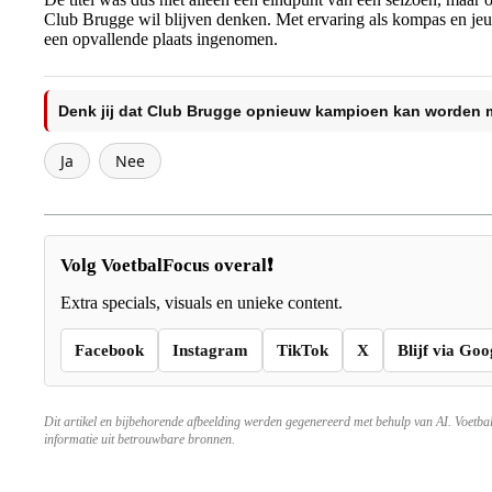
Club Brugge wil blijven denken. Met ervaring als kompas en jeu
een opvallende plaats ingenomen.
Denk jij dat Club Brugge opnieuw kampioen kan worden m
Ja
Nee
Volg VoetbalFocus overal❗
Extra specials, visuals en unieke content.
Facebook
Instagram
TikTok
X
Blijf via Goo
Dit artikel en bijbehorende afbeelding werden gegenereerd met behulp van AI. Voetba
informatie uit betrouwbare bronnen.