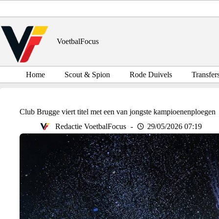
Ga
naar
de
inhoud
VoetbalFocus
Home
Scout & Spion
Rode Duivels
Transfer
Club Brugge viert titel met een van jongste kampioenenploegen
Redactie VoetbalFocus
29/05/2026 07:19