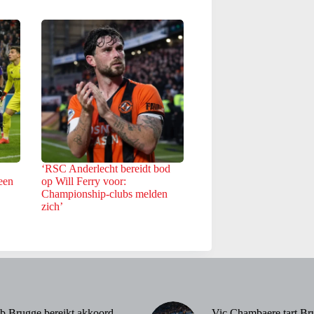
‘RSC Anderlecht bereidt bod
een
op Will Ferry voor:
Championship-clubs melden
zich’
b Brugge bereikt akkoord
Vic Chambaere tart Br