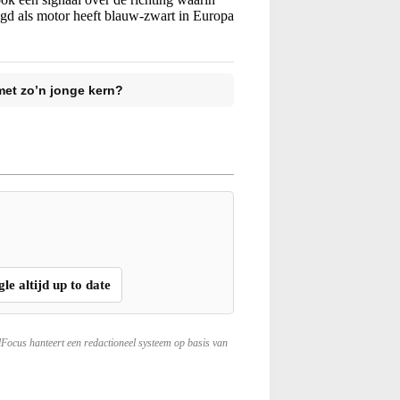
gd als motor heeft blauw-zwart in Europa
et zo’n jonge kern?
gle altijd up to date
lFocus hanteert een redactioneel systeem op basis van