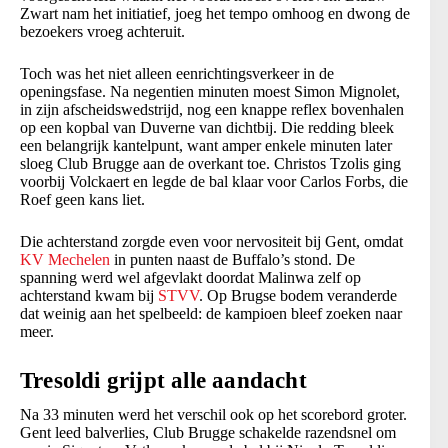
Zwart nam het initiatief, joeg het tempo omhoog en dwong de
bezoekers vroeg achteruit.
Toch was het niet alleen eenrichtingsverkeer in de
openingsfase. Na negentien minuten moest Simon Mignolet,
in zijn afscheidswedstrijd, nog een knappe reflex bovenhalen
op een kopbal van Duverne van dichtbij. Die redding bleek
een belangrijk kantelpunt, want amper enkele minuten later
sloeg Club Brugge aan de overkant toe. Christos Tzolis ging
voorbij Volckaert en legde de bal klaar voor Carlos Forbs, die
Roef geen kans liet.
Die achterstand zorgde even voor nervositeit bij Gent, omdat
KV Mechelen
in punten naast de Buffalo’s stond. De
spanning werd wel afgevlakt doordat Malinwa zelf op
achterstand kwam bij
STVV
. Op Brugse bodem veranderde
dat weinig aan het spelbeeld: de kampioen bleef zoeken naar
meer.
Tresoldi grijpt alle aandacht
Na 33 minuten werd het verschil ook op het scorebord groter.
Gent leed balverlies, Club Brugge schakelde razendsnel om