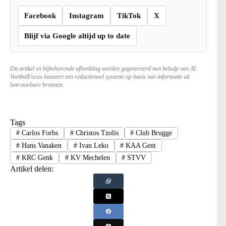
Facebook
Instagram
TikTok
X
Blijf via Google altijd up to date
Dit artikel en bijbehorende afbeelding werden gegenereerd met behulp van AI.
VoetbalFocus hanteert een redactioneel systeem op basis van informatie uit
betrouwbare bronnen.
Tags
#
Carlos Forbs
#
Christos Tzolis
#
Club Brugge
#
Hans Vanaken
#
Ivan Leko
#
KAA Gent
#
KRC Genk
#
KV Mechelen
#
STVV
Artikel delen: