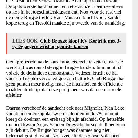
en via Siquet en Vetlesen kwam de bal bij Nicolo Tresoldi.
De spits werkte hard binnen en zette zichzelf daarmee alleen
op kop in het topschuttersklassement. Nog voor de rust viel
de derde Brugse treffer: Hans Vanaken bracht voor, Sandra
kopte terug en Tresoldi maakte zijn tweede van de namiddag.
LEES OOK
Club Brugge klopt KV Kortrijk met 3-
0, Dejaegere wijst op gemiste kansen
Gent probeerde na de pauze nog iets recht te zetten, maar de
wedstrijd was dan al stevig in Brugse handen. In minuut 53
volgde de definitieve demonstratie. Vetlesen bracht de bal
voor en Tresoldi vervolledigde zijn hattrick. Club Brugge had
geen punten meer nodig, maar de intensiteit en de efficiëntie
maakten duidelijk dat deze partij meer was dan een formele
afsluiter.
Daarna verschoof de aandacht ook naar Mignolet. Ivan Leko
voerde meerdere applauswissels door en in de 78e minuut
kreeg de doelman een erehaag bij zijn afscheid. Op hetzelfde
moment kwam Argus Vanden Driessche tussen de lijnen voor
zijn debuut. De Brugse honger was daarmee nog niet
helemaal gestild, want Tzolis zette in de slotfase Volckaert