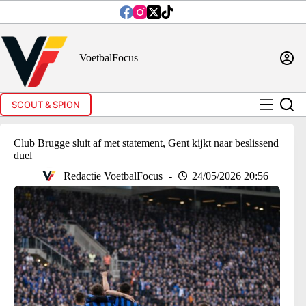
Ga
naar
de
inhoud
VoetbalFocus
SCOUT & SPION
Club Brugge sluit af met statement, Gent kijkt naar beslissend
duel
Redactie VoetbalFocus
24/05/2026 20:56