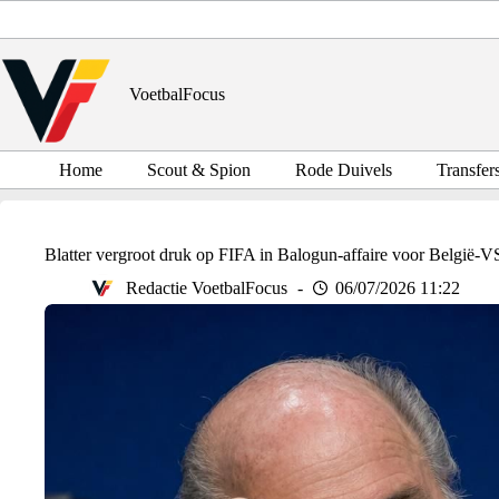
Ga
naar
de
inhoud
VoetbalFocus
Home
Scout & Spion
Rode Duivels
Transfer
Blatter vergroot druk op FIFA in Balogun-affaire voor België-V
Redactie VoetbalFocus
06/07/2026 11:22