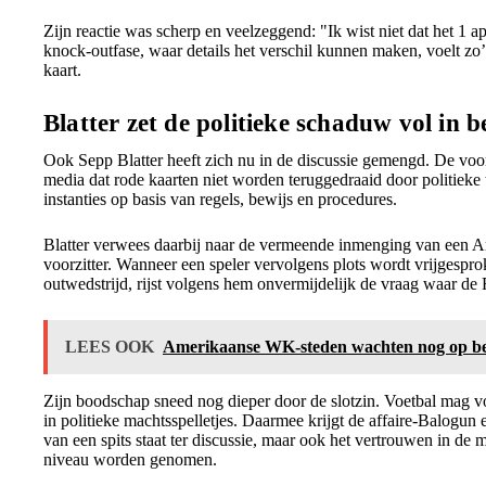
Zijn reactie was scherp en veelzeggend: "Ik wist niet dat het 1 a
knock-outfase, waar details het verschil kunnen maken, voelt zo
kaart.
Blatter zet de politieke schaduw vol in b
Ook Sepp Blatter heeft zich nu in de discussie gemengd. De voo
media dat rode kaarten niet worden teruggedraaid door politieke 
instanties op basis van regels, bewijs en procedures.
Blatter verwees daarbij naar de vermeende inmenging van een A
voorzitter. Wanneer een speler vervolgens plots wordt vrijgesp
outwedstrijd, rijst volgens hem onvermijdelijk de vraag waar de
LEES OOK
Amerikaanse WK-steden wachten nog op be
Zijn boodschap sneed nog dieper door de slotzin. Voetbal mag v
in politieke machtsspelletjes. Daarmee krijgt de affaire-Balogun e
van een spits staat ter discussie, maar ook het vertrouwen in de
niveau worden genomen.