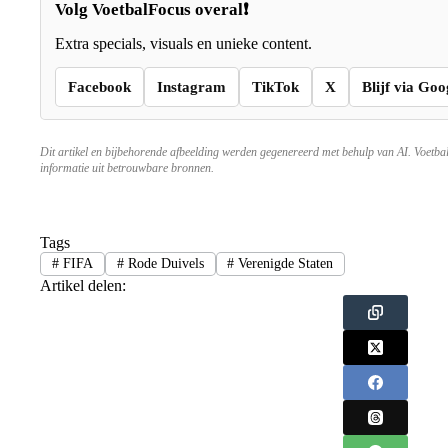
Volg VoetbalFocus overal❗
Extra specials, visuals en unieke content.
Facebook
Instagram
TikTok
X
Blijf via Goo
Dit artikel en bijbehorende afbeelding werden gegenereerd met behulp van AI. Voetba
informatie uit betrouwbare bronnen.
Tags
#
FIFA
#
Rode Duivels
#
Verenigde Staten
Artikel delen: