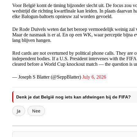
Voor België komt de timing bijzonder slecht uit. De focus zou vo
wedstrijd die richting kwartfinale kan leiden. In plaats daarvan 
elke Balogun-baltoets opnieuw zal worden gevoeld.
De Rode Duivels weten dat het beroep vermoedelijk weinig zal ve
Maar de nasmaak is er al. En op een WK, waar perceptie bijna eve
lang blijven hangen.
Red cards are not overturned by political phone calls. They are 
independent bodies. If a U.S. President intervenes with the FIF
cleared before a World Cup knockout match — the question is
— Joseph S Blatter (@SeppBlatter)
July 6, 2026
Denk je dat België nog iets kan afdwingen bij de FIFA?
Ja
Nee