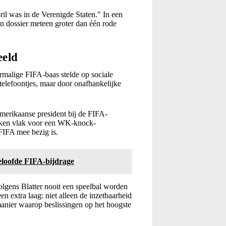
pril was in de Verenigde Staten." In een
’n dossier meteen groter dan één rode
eeld
rmalige FIFA-baas stelde op sociale
telefoontjes, maar door onafhankelijke
merikaanse president bij de FIFA-
roken vlak voor een WK-knock-
 FIFA mee bezig is.
loofde FIFA-bijdrage
olgens Blatter nooit een speelbal worden
en extra laag: niet alleen de inzetbaarheid
 manier waarop beslissingen op het hoogste