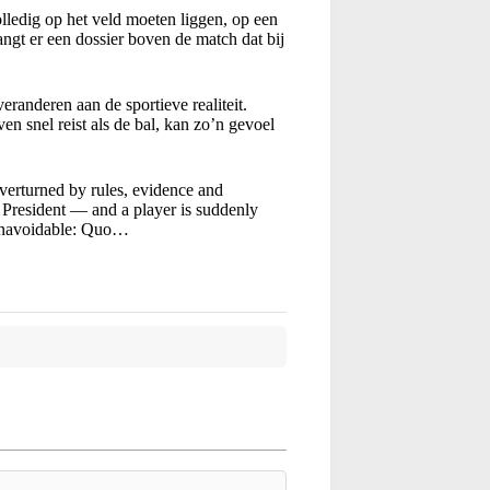
lledig op het veld moeten liggen, op een
hangt er een dossier boven de match dat bij
randeren aan de sportieve realiteit.
n snel reist als de bal, kan zo’n gevoel
overturned by rules, evidence and
A President — and a player is suddenly
 unavoidable: Quo…