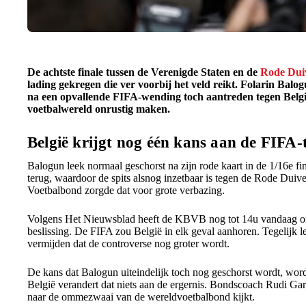
De achtste finale tussen de Verenigde Staten en de
Rode Dui
lading gekregen die ver voorbij het veld reikt. Folarin Bal
na een opvallende FIFA-wending toch aantreden tegen België. 
voetbalwereld onrustig maken.
België krijgt nog één kans aan de FIFA-t
Balogun leek normaal geschorst na zijn rode kaart in de 1/16e fi
terug, waardoor de spits alsnog inzetbaar is tegen de Rode Duive
Voetbalbond zorgde dat voor grote verbazing.
Volgens Het Nieuwsblad heeft de KBVB nog tot 14u vandaag om
beslissing. De FIFA zou België in elk geval aanhoren. Tegelijk le
vermijden dat de controverse nog groter wordt.
De kans dat Balogun uiteindelijk toch nog geschorst wordt, wordt
België verandert dat niets aan de ergernis. Bondscoach Rudi Garci
naar de ommezwaai van de wereldvoetbalbond kijkt.