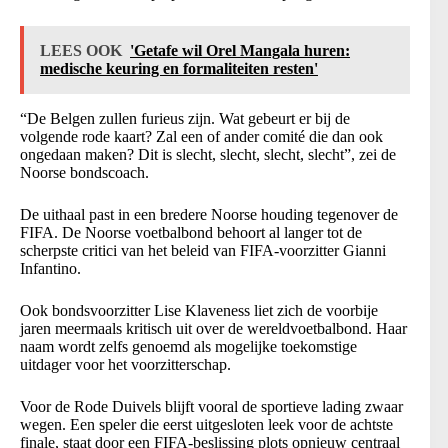
LEES OOK
'Getafe wil Orel Mangala huren:
medische keuring en formaliteiten resten'
“De Belgen zullen furieus zijn. Wat gebeurt er bij de
volgende rode kaart? Zal een of ander comité die dan ook
ongedaan maken? Dit is slecht, slecht, slecht, slecht”, zei de
Noorse bondscoach.
De uithaal past in een bredere Noorse houding tegenover de
FIFA. De Noorse voetbalbond behoort al langer tot de
scherpste critici van het beleid van FIFA-voorzitter Gianni
Infantino.
Ook bondsvoorzitter Lise Klaveness liet zich de voorbije
jaren meermaals kritisch uit over de wereldvoetbalbond. Haar
naam wordt zelfs genoemd als mogelijke toekomstige
uitdager voor het voorzitterschap.
Voor de Rode Duivels blijft vooral de sportieve lading zwaar
wegen. Een speler die eerst uitgesloten leek voor de achtste
finale, staat door een FIFA-beslissing plots opnieuw centraal