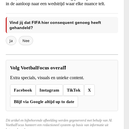
in de aanloop naar een wedstrijd waar elke nuance telt.
Vind jij dat FIFA hier consequent genoeg heeft
gehandeld?
Ja
Nee
Volg VoetbalFocus overal❗
Extra specials, visuals en unieke content.
Facebook
Instagram
TikTok
X
Blijf via Google altijd up to date
Dit artikel en bijbehorende afbeelding werden gegenereerd met behulp van AI.
VoetbalFocus hanteert een redactioneel systeem op basis van informatie uit