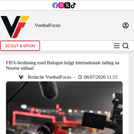
Ga
naar
de
inhoud
VoetbalFocus
SCOUT & SPION
FIFA-beslissing rond Balogun krijgt internationale lading na
Noorse uithaal
Redactie VoetbalFocus
06/07/2026 11:15