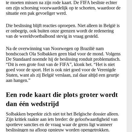
te moeten missen na zijn rode kaart. De FIFA besliste echter
om zijn schorsing voorwaardelijk op te schorten, waardoor de
situatie een pak gevoeliger werd.
Die beslissing blijft reacties oproepen. Niet alleen in België is
er onbegrip, ook buiten onze grenzen wordt de redenering
van de wereldvoetbalbond stevig in vraag gesteld.
Na de overwinning van Noorwegen op Brazilië nam
bondscoach Ola Solbakken geen blad voor de mond. Volgens
De Standaard noemde hij de beslissing ronduit problematisch.
“Dit is een grote fout van de FIFA”, klonk het. “Het is niet
goed voor de sport. Het is ook niet goed voor de Verenigde
Staten, want als zij België verslaan, zal daar altijd een geurtje
aan hangen.”
Een rode kaart die plots groter wordt
dan één wedstrijd
Solbakken beperkte zich niet tot het Belgische dossier alleen.
Zijn kritiek raakte aan iets breder: de geloofwaardigheid van
sportieve sancties en de vraag waar de grens ligt wanneer
beslissingen na afloop opnieuw worden opengetrokken.