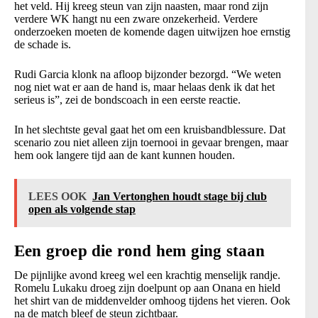
het veld. Hij kreeg steun van zijn naasten, maar rond zijn
verdere WK hangt nu een zware onzekerheid. Verdere
onderzoeken moeten de komende dagen uitwijzen hoe ernstig
de schade is.
Rudi Garcia klonk na afloop bijzonder bezorgd. “We weten
nog niet wat er aan de hand is, maar helaas denk ik dat het
serieus is”, zei de bondscoach in een eerste reactie.
In het slechtste geval gaat het om een kruisbandblessure. Dat
scenario zou niet alleen zijn toernooi in gevaar brengen, maar
hem ook langere tijd aan de kant kunnen houden.
LEES OOK
Jan Vertonghen houdt stage bij club
open als volgende stap
Een groep die rond hem ging staan
De pijnlijke avond kreeg wel een krachtig menselijk randje.
Romelu Lukaku droeg zijn doelpunt op aan Onana en hield
het shirt van de middenvelder omhoog tijdens het vieren. Ook
na de match bleef de steun zichtbaar.