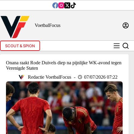
Ga
naar
de
inhoud
VoetbalFocus
SCOUT & SPION
Onana raakt Rode Duivels diep na pijnlijke WK-avond tegen
Verenigde Staten
Redactie VoetbalFocus
07/07/2026 07:22