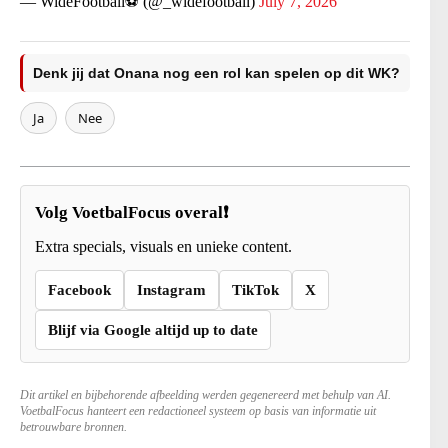
— WideFootball⚽ (@_widefootball)
July 7, 2026
Denk jij dat Onana nog een rol kan spelen op dit WK?
Ja
Nee
Volg VoetbalFocus overal❗
Extra specials, visuals en unieke content.
Facebook
Instagram
TikTok
X
Blijf via Google altijd up to date
Dit artikel en bijbehorende afbeelding werden gegenereerd met behulp van AI.
VoetbalFocus hanteert een redactioneel systeem op basis van informatie uit
betrouwbare bronnen.