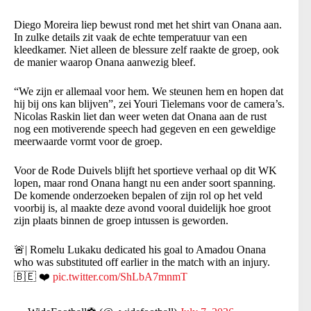
Diego Moreira liep bewust rond met het shirt van Onana aan.
In zulke details zit vaak de echte temperatuur van een
kleedkamer. Niet alleen de blessure zelf raakte de groep, ook
de manier waarop Onana aanwezig bleef.
“We zijn er allemaal voor hem. We steunen hem en hopen dat
hij bij ons kan blijven”, zei Youri Tielemans voor de camera’s.
Nicolas Raskin liet dan weer weten dat Onana aan de rust
nog een motiverende speech had gegeven en een geweldige
meerwaarde vormt voor de groep.
Voor de Rode Duivels blijft het sportieve verhaal op dit WK
lopen, maar rond Onana hangt nu een ander soort spanning.
De komende onderzoeken bepalen of zijn rol op het veld
voorbij is, al maakte deze avond vooral duidelijk hoe groot
zijn plaats binnen de groep intussen is geworden.
🚨| Romelu Lukaku dedicated his goal to Amadou Onana
who was substituted off earlier in the match with an injury.
🇧🇪 ❤️
pic.twitter.com/ShLbA7mnmT