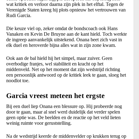
wat kritiek en verloor daarna zijn plek in het elftal. Tegen de
Verenigde Staten kreeg hij plots opnieuw het vertrouwen van
Rudi Garcia.
Die keuze viel op, zeker omdat de bondscoach ook Hans
Vanaken en Kevin De Bruyne aan de kant hield. Toch werkte
de ingreep aanvankelijk uitstekend. Onana beet zich vast in
elk duel en heroverde bijna alles wat in zijn zone kwam.
Ook aan de bal hield hij het simpel, maar zuiver. Geen
overbodige franjes, wel stabiliteit en kracht op het
middenveld. Net op het moment dat zijn wedstrijd richting
een persoonlijk antwoord op de kritiek leek te gaan, sloeg het
noodlot toe.
Garcia vreest meteen het ergste
Bij een duel liep Onana een blessure op. Hij probeerde nog
door te gaan, maar al snel werd duidelijk dat verder spelen
geen optie was. De beelden en de reactie op het veld lieten
weinig ruimte voor geruststelling.
Na de wedstrijd keerde de middenvelder op krukken terug op