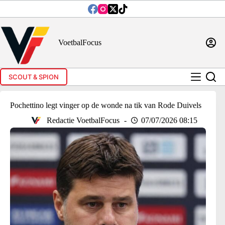
Ga
naar
de
inhoud
VoetbalFocus
SCOUT & SPION
Pochettino legt vinger op de wonde na tik van Rode Duivels
Redactie VoetbalFocus
07/07/2026 08:15