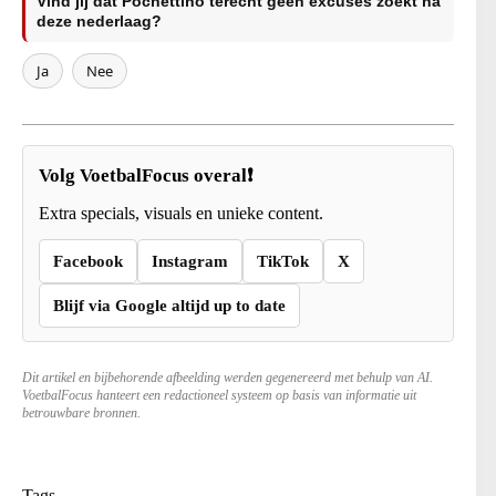
Vind jij dat Pochettino terecht geen excuses zoekt na
deze nederlaag?
Ja
Nee
Volg VoetbalFocus overal❗
Extra specials, visuals en unieke content.
Facebook
Instagram
TikTok
X
Blijf via Google altijd up to date
Dit artikel en bijbehorende afbeelding werden gegenereerd met behulp van AI.
VoetbalFocus hanteert een redactioneel systeem op basis van informatie uit
betrouwbare bronnen.
Tags