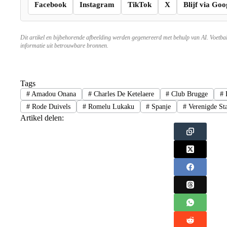
Facebook
Instagram
TikTok
X
Blijf via Goo
Dit artikel en bijbehorende afbeelding werden gegenereerd met behulp van AI. Voetba
informatie uit betrouwbare bronnen.
Tags
#
Amadou Onana
#
Charles De Ketelaere
#
Club Brugge
#
F
#
Rode Duivels
#
Romelu Lukaku
#
Spanje
#
Verenigde St
Artikel delen: