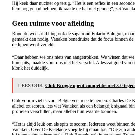
Hij keek daar nuchter op terug. “Het is een reflex in een seconde
hem nog gehad hebben, ik raakte de bal niet genoeg”, zei Vanak
Geen ruimte voor afleiding
Rond de wedstrijd hing ook de saga rond Folarin Balogun, maar 
gemaakt dan nodig. Vanaken benadrukte dat de focus binnen de gr
de lijnen werd verteld.
“Daar hebben we ons niets van aangetrokken. We wisten dat we 
hun spits, maakte voor ons niet het verschil. Alles zat goed van
klonk het duidelijk.
LEES OOK
Club Brugge opent competitie met 3-0 tegen
Ook voorin viel er voor België veel mee te nemen. Charles D
allebei tot scoren, iets wat Vanaken als een belangrijk signaal b
profielen verschillen, maar allebei hun waarde toonden.
“Het is altijd leuk om als spits te scoren. Iedereen weet binnen de
Vanaken. Over De Ketelaere voegde hij eraan toe: “Die zijn and
hij twee echte spitsengoals. Ook Romelu valt in en scoort. Twee 