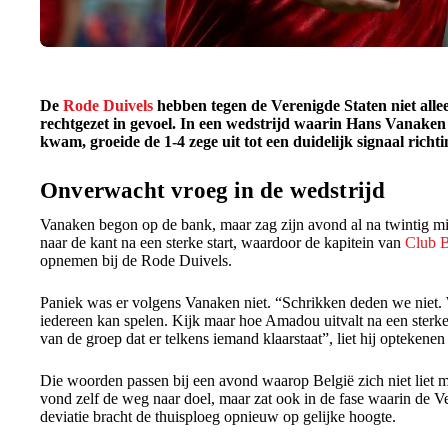
De
Rode Duivels
hebben tegen de Verenigde Staten niet alle
rechtgezet in gevoel. In een wedstrijd waarin Hans Vanaken
kwam, groeide de 1-4 zege uit tot een duidelijk signaal richt
Onverwacht vroeg in de wedstrijd
Vanaken begon op de bank, maar zag zijn avond al na twintig 
naar de kant na een sterke start, waardoor de kapitein van
Club 
opnemen bij de Rode Duivels.
Paniek was er volgens Vanaken niet. “Schrikken deden we niet. 
iedereen kan spelen. Kijk maar hoe Amadou uitvalt na een sterke 
van de groep dat er telkens iemand klaarstaat”, liet hij optekene
Die woorden passen bij een avond waarop België zich niet liet m
vond zelf de weg naar doel, maar zat ook in de fase waarin de V
deviatie bracht de thuisploeg opnieuw op gelijke hoogte.