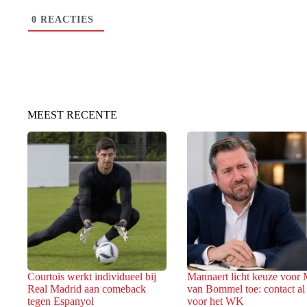
0
REACTIES
MEEST RECENTE
Courtois werkt individueel bij
Mannaert licht keuze voor
Real Madrid aan comeback
van Bommel toe: contact al
tegen Espanyol
voor het WK