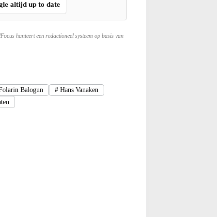
gle altijd up to date
lFocus hanteert een redactioneel systeem op basis van
olarin Balogun
#
Hans Vanaken
aten