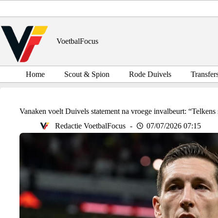
Ga
naar
de
inhoud
VoetbalFocus
Home
Scout & Spion
Rode Duivels
Transfer
Vanaken voelt Duivels statement na vroege invalbeurt: “Telkens 
Redactie VoetbalFocus
07/07/2026 07:15