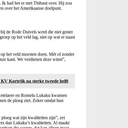
. Ik had het er met Thibaut over. Hij zou
en over het Amerikaanse doelpunt.
bij de Rode Duivels werd die niet groter
oep op het veld lag, niet op wat er naast
op het veld moesten doen. Mét of zonder
 onze kant. We verdienen deze winst”,
 KV Kortrijk na sterke tweede helft
e Ketelaere en Romelu Lukaku kwamen
innen de ploeg ziet. Zeker omdat hun
 ploeg wat zijn kwaliteiten zijn”, zei
ers dan Lukaku’s kwaliteiten. Al maakt
spitsen die scoren, dat kan alleen maar