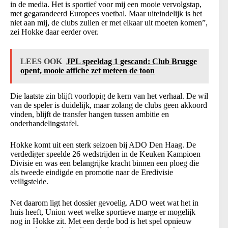
in de media. Het is sportief voor mij een mooie vervolgstap,
met gegarandeerd Europees voetbal. Maar uiteindelijk is het
niet aan mij, de clubs zullen er met elkaar uit moeten komen”,
zei Hokke daar eerder over.
LEES OOK
JPL speeldag 1 gescand: Club Brugge
opent, mooie affiche zet meteen de toon
Die laatste zin blijft voorlopig de kern van het verhaal. De wil
van de speler is duidelijk, maar zolang de clubs geen akkoord
vinden, blijft de transfer hangen tussen ambitie en
onderhandelingstafel.
Hokke komt uit een sterk seizoen bij ADO Den Haag. De
verdediger speelde 26 wedstrijden in de Keuken Kampioen
Divisie en was een belangrijke kracht binnen een ploeg die
als tweede eindigde en promotie naar de Eredivisie
veiligstelde.
Net daarom ligt het dossier gevoelig. ADO weet wat het in
huis heeft, Union weet welke sportieve marge er mogelijk
nog in Hokke zit. Met een derde bod is het spel opnieuw