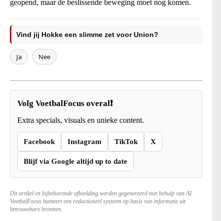
geopend, maar de beslissende beweging moet nog komen.
Vind jij Hokke een slimme zet voor Union?
Ja
Nee
Volg VoetbalFocus overal❗
Extra specials, visuals en unieke content.
Facebook
Instagram
TikTok
X
Blijf via Google altijd up to date
Dit artikel en bijbehorende afbeelding werden gegenereerd met behulp van AI.
VoetbalFocus hanteert een redactioneel systeem op basis van informatie uit
betrouwbare bronnen.