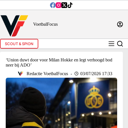
Ga
naar
de
inhoud
VoetbalFocus
SCOUT & SPION
‘Union duwt door voor Milan Hokke en legt verhoogd bod
neer bij ADO’
Redactie VoetbalFocus
03/07/2026 17:33