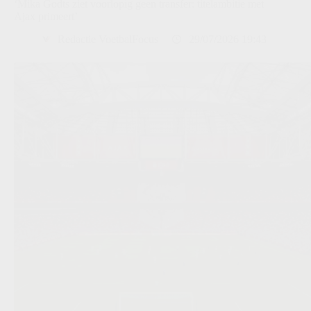
‘Mika Godts ziet voorlopig geen transfer: titelambitie met
Ajax primeert’
Redactie VoetbalFocus
29/07/2026 19:43