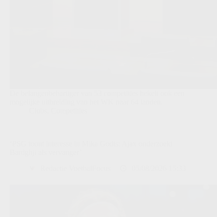
De belangenbehartiger van 53 competities hekelt ook een
mogelijke uitbreiding van het WK naar 64 landen.
Clubs
,
Competities
‘PSG toont interesse in Mika Godts: Ajax onderzoekt
Bardghji als vervanger’
Redactie VoetbalFocus
05/08/2026 15:33