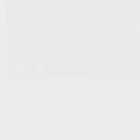
Tolu Arokodare reageert emotioneel op zijn overstap naar
Ajax, dat hem één seizoen huurt van Wolverhampton
Wanderers.
Competities
,
Transfers/Geruchten
‘NAC bereikt persoonlijk akkoord met Jan Van den Bergh:
oud-aanvoerder kan terugkeren’
Redactie VoetbalFocus
29/07/2026 12:42