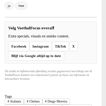
Ja
Nee
Volg VoetbalFocus overal❗
Extra specials, visuals en unieke content.
Facebook
Instagram
TikTok
X
Blijf via Google altijd up to date
Dit artikel en bijbehorende afbeelding werden gegenereerd met behulp van AI.
VoetbalFocus hanteert een redactioneel systeem op basis van informatie uit
betrouwbare bronnen.
Tags
#
Atalanta
#
Chelsea
#
Diego Moreira