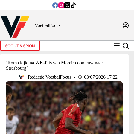
Ga
naar
de
inhoud
VoetbalFocus
SCOUT & SPION
‘Roma kijkt na WK-flits van Moreira opnieuw naar
Strasbourg’
Redactie VoetbalFocus
03/07/2026 17:22