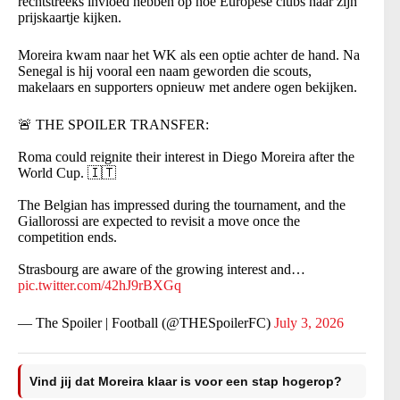
rechtstreeks invloed hebben op hoe Europese clubs naar zijn
prijskaartje kijken.
Moreira kwam naar het WK als een optie achter de hand. Na
Senegal is hij vooral een naam geworden die scouts,
makelaars en supporters opnieuw met andere ogen bekijken.
🚨 THE SPOILER TRANSFER:
Roma could reignite their interest in Diego Moreira after the
World Cup. 🇮🇹
The Belgian has impressed during the tournament, and the
Giallorossi are expected to revisit a move once the
competition ends.
Strasbourg are aware of the growing interest and…
pic.twitter.com/42hJ9rBXGq
— The Spoiler | Football (@THESpoilerFC)
July 3, 2026
Vind jij dat Moreira klaar is voor een stap hogerop?