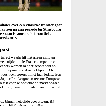
inder over een klassieke transfer gaat
man zou na zijn periode bij Strasbourg
 vraag is vooral of dit sportief en
eperskamer.
past
 traject waarin hij niet alleen minuten
wedstrijden in de Franse competitie en
 keepers worden minder beoordeeld op
fout opnieuw stabiel te blijven. Als
at dus geen sprong in het luchtledige. Een
 Jupiler Pro League en recente Europese
tern test voor ze opnieuw de markt opgaat.
 timing: niet of hij talent heeft, maar of
ie binnen hetzelfde ecosysteem. Bij
arge; bij Chelsea wordt elke