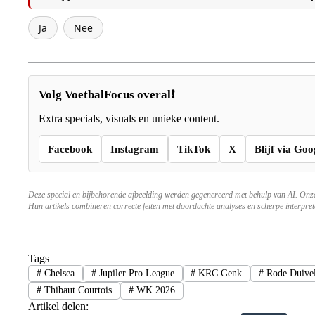
Ja
Nee
Volg VoetbalFocus overal❗
Extra specials, visuals en unieke content.
Facebook
Instagram
TikTok
X
Blijf via Goo
Deze special en bijbehorende afbeelding werden gegenereerd met behulp van AI. On
Hun artikels combineren correcte feiten met doordachte analyses en scherpe interpreta
Tags
#
Chelsea
#
Jupiler Pro League
#
KRC Genk
#
Rode Duive
#
Thibaut Courtois
#
WK 2026
Artikel delen: