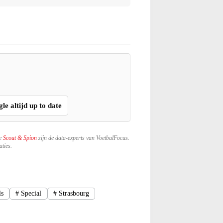
gle altijd up to date
ze
Scout & Spion
zijn de data-experts van VoetbalFocus.
ties.
ls
#
Special
#
Strasbourg