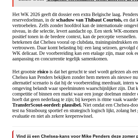
Het WK 2026 geeft dit dossier een extra Belgische laag. Penders 
reservedoelman, in de
schaduw van Thibaut Courtois,
en dat 
vertroebelen. Zelfs zonder hoofdrol kan de internationale omgevi
niveau, in die selectie, levert aandacht op. Een sterk WK-moment
positief tonen in de bredere context, kan de perceptie versnelle
betekenen dat Chelsea vooral op clubdata, trainingsindrukken en
vertrouwen. Daar komt belasting bij: een lang seizoen, gevolgd 
WK delicaat. De voorbereiding kan een etalage zijn, maar ook
aanpassing en concurrentie tegelijk samenkomen.
Het grootste
risico
is dat het gerucht te snel wordt gelezen als een
Chelsea kan Penders bekijken zonder hem meteen als nieuwe numm
alternatief scenario is dat hij de voorbereiding meedraait, inte
omgeving belandt waar speelminuten waarschijnlijker zijn. Dat ka
competitie of binnen een markt waar een jonge doelman minder 
hoeft dat geen nederlaag te zijn; bij keepers is ritme vaak waard
TransferScout-oordeel: plausibel.
Niet omdat een Chelsea-door
test na Strasbourg sportief en strategisch logisch lijkt, zolang he
evaluatie en niet als zekere keeperswissel.
Vind jij een Chelsea-kans voor Mike Penders deze zomer 