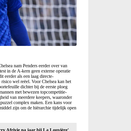
. Chelsea nam Penders eerder over van
est in de A-kern geen externe operatie
t eerder als een laag directe-
e risico wel reëel. Voor Chelsea kan het
ortefeuille dichter bij de eerste ploeg
oelmannen met bewezen topcompetitie-
igheid van meerdere keepers, waaronder
he puzzel complex maken. Een kans voor
ddel zijn om de hiërarchie tijdelijk open
erry Afriyie na jaar bij La Louvière'