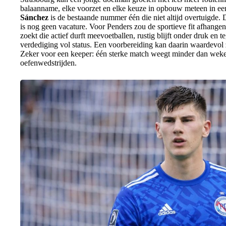
balaanname, elke voorzet en elke keuze in opbouw meteen in een
Sánchez
is de bestaande nummer één die niet altijd overtuigde. 
is nog geen vacature. Voor Penders zou de sportieve fit afhang
zoekt die actief durft meevoetballen, rustig blijft onder druk en te
verdediging vol status. Een voorbereiding kan daarin waardevol zi
Zeker voor een keeper: één sterke match weegt minder dan weke
oefenwedstrijden.