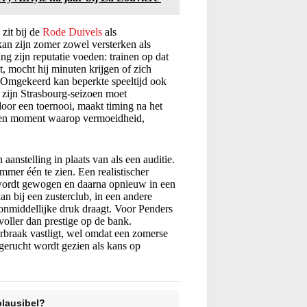
zit bij de
Rode Duivels
als
kan zijn zomer zowel versterken als
ng zijn reputatie voeden: trainen op dat
, mocht hij minuten krijgen of zich
n. Omgekeerd kan beperkte speeltijd ook
 zijn Strasbourg-seizoen moet
door een toernooi, maakt timing na het
 een moment waarop vermoeidheid,
 aanstelling in plaats van als een auditie.
er één te zien. Een realistischer
rn wordt gewogen en daarna opnieuw in een
n bij een zusterclub, in een andere
onmiddellijke druk draagt. Voor Penders
evoller dan prestige op de bank.
braak vastligt, wel omdat een zomerse
t gerucht wordt gezien als kans op
plausibel?