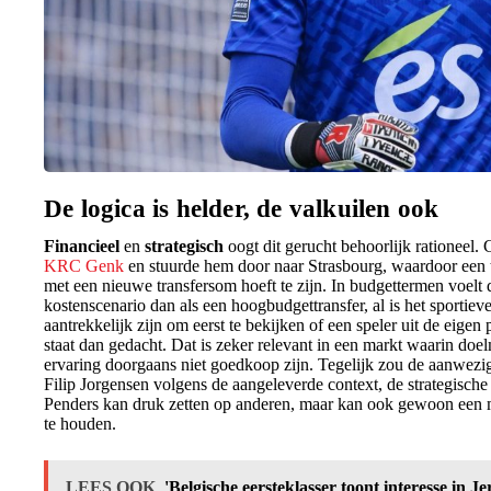
De logica is helder, de valkuilen ook
Financieel
en
strategisch
oogt dit gerucht behoorlijk rationeel
KRC Genk
en stuurde hem door naar Strasbourg, waardoor een t
met een nieuwe transfersom hoeft te zijn. In budgettermen voelt di
kostenscenario dan als een hoogbudgettransfer, al is het sportiev
aantrekkelijk zijn om eerst te bekijken of een speler uit de eigen p
staat dan gedacht. Dat is zeker relevant in een markt waarin d
ervaring doorgaans niet goedkoop zijn. Tegelijk zou de aanwez
Filip Jorgensen volgens de aangeleverde context, de strategisc
Penders kan druk zetten op anderen, maar kan ook gewoon een mi
te houden.
LEES OOK
'Belgische eersteklasser toont interesse in J