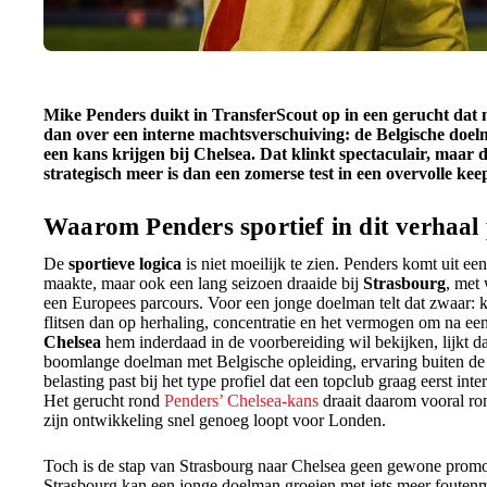
Mike Penders duikt in TransferScout op in een gerucht dat m
dan over een interne machtsverschuiving: de Belgische doel
een kans krijgen bij Chelsea. Dat klinkt spectaculair, maar de
strategisch meer is dan een zomerse test in een overvolle ke
Waarom Penders sportief in dit verhaal 
De
sportieve logica
is niet moeilijk te zien. Penders komt uit een
maakte, maar ook een lang seizoen draaide bij
Strasbourg
, met 
een Europees parcours. Voor een jonge doelman telt dat zwaar:
flitsen dan op herhaling, concentratie en het vermogen om na een 
Chelsea
hem inderdaad in de voorbereiding wil bekijken, lijkt d
boomlange doelman met Belgische opleiding, ervaring buiten de
belasting past bij het type profiel dat een topclub graag eerst in
Het gerucht rond
Penders’ Chelsea-kans
draait daarom vooral rond
zijn ontwikkeling snel genoeg loopt voor Londen.
Toch is de stap van Strasbourg naar Chelsea geen gewone promot
Strasbourg kan een jonge doelman groeien met iets meer foutenm