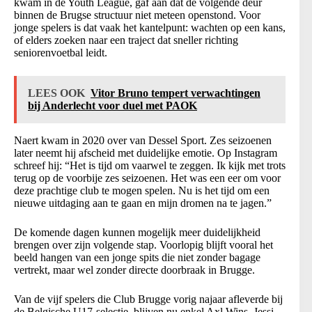
kwam in de Youth League, gaf aan dat de volgende deur
binnen de Brugse structuur niet meteen openstond. Voor
jonge spelers is dat vaak het kantelpunt: wachten op een kans,
of elders zoeken naar een traject dat sneller richting
seniorenvoetbal leidt.
LEES OOK
Vitor Bruno tempert verwachtingen
bij Anderlecht voor duel met PAOK
Naert kwam in 2020 over van Dessel Sport. Zes seizoenen
later neemt hij afscheid met duidelijke emotie. Op Instagram
schreef hij: “Het is tijd om vaarwel te zeggen. Ik kijk met trots
terug op de voorbije zes seizoenen. Het was een eer om voor
deze prachtige club te mogen spelen. Nu is het tijd om een
nieuwe uitdaging aan te gaan en mijn dromen na te jagen.”
De komende dagen kunnen mogelijk meer duidelijkheid
brengen over zijn volgende stap. Voorlopig blijft vooral het
beeld hangen van een jonge spits die niet zonder bagage
vertrekt, maar wel zonder directe doorbraak in Brugge.
Van de vijf spelers die Club Brugge vorig najaar afleverde bij
de Belgische U17-selectie, blijven nu enkel Axl Wins, Jessi