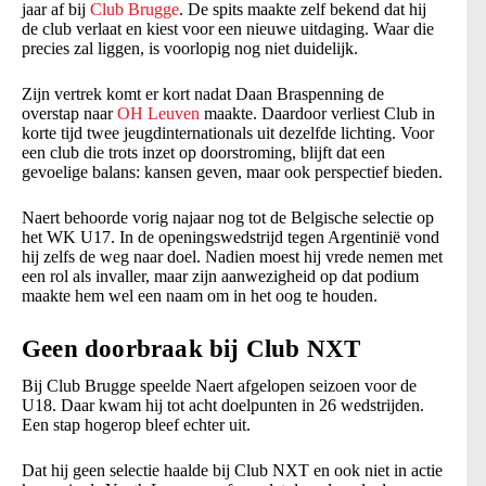
jaar af bij
Club Brugge
. De spits maakte zelf bekend dat hij
de club verlaat en kiest voor een nieuwe uitdaging. Waar die
precies zal liggen, is voorlopig nog niet duidelijk.
Zijn vertrek komt er kort nadat Daan Braspenning de
overstap naar
OH Leuven
maakte. Daardoor verliest Club in
korte tijd twee jeugdinternationals uit dezelfde lichting. Voor
een club die trots inzet op doorstroming, blijft dat een
gevoelige balans: kansen geven, maar ook perspectief bieden.
Naert behoorde vorig najaar nog tot de Belgische selectie op
het WK U17. In de openingswedstrijd tegen Argentinië vond
hij zelfs de weg naar doel. Nadien moest hij vrede nemen met
een rol als invaller, maar zijn aanwezigheid op dat podium
maakte hem wel een naam om in het oog te houden.
Geen doorbraak bij Club NXT
Bij Club Brugge speelde Naert afgelopen seizoen voor de
U18. Daar kwam hij tot acht doelpunten in 26 wedstrijden.
Een stap hogerop bleef echter uit.
Dat hij geen selectie haalde bij Club NXT en ook niet in actie