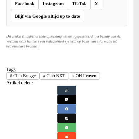
Facebook
Instagram
TikTok
X
Blijf via Google altijd up to date
Dit artikel en bijbehorende afbeelding werden gegenereerd met behulp van AI.
VoetbalFocus hanteert een redactioneel systeem op basis van informatie uit
betrouwbare bronnen.
Tags
#
Club Brugge
#
Club NXT
#
OH Leuven
Artikel delen: