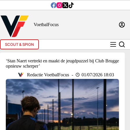
Ga
naar
de
inhoud
VoetbalFocus
SCOUT & SPION
‘Stan Naert vertrekt en maakt de jeugdpuzzel bij Club Brugge
opnieuw scherper’
Redactie VoetbalFocus
01/07/2026 18:03