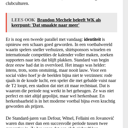
clubculturen.
LEES OOK
Brandon Mechele beleeft WK als
keerpunt: 'Dat smaakte naar meer'
Er is nog een tweede parallel met vandaag:
identiteit
is
opnieuw een schaars goed geworden. In een voetbalwereld
waarin spelers sneller verhuizen, shirtsponsors wisselen en
internationale competities de kalender voller maken, zoeken
supporters naar iets dat blijft plakken. Standard van begin
deze eeuw had dat in overvloed. Het imago was helder:
intens, trots, soms onstuimig, maar nooit lauw. Voor een
social video hoef je de beelden bijna niet te verzinnen: rode
sjaals in de koude lucht, een speler die met gebalde vuist naar
de T2 loopt, een stadion dat niet zit maar rechtstaat. Dat is
waarom die periode nog werkt in het geheugen. Ze was niet
perfect en niet altijd gepolijst, maar wel herkenbaar. En
herkenbaarheid is in het moderne voetbal bijna even krachtig
geworden als prijzen.
De Standard-jaren van Defour, Witsel, Fellaini en Jovanović
waren dus meer dan een succesvolle periode tussen twee