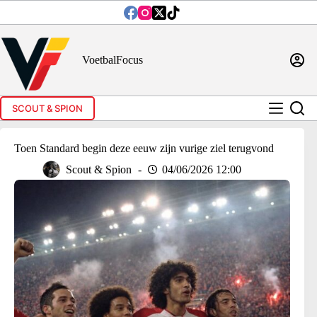
Ga
naar
de
inhoud
VoetbalFocus
SCOUT & SPION
Toen Standard begin deze eeuw zijn vurige ziel terugvond
Scout & Spion
04/06/2026 12:00