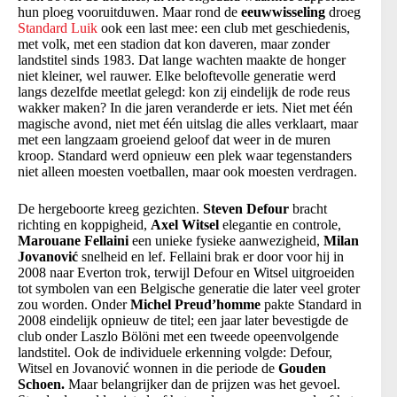
hun ploeg vooruitduwen. Maar rond de
eeuwwisseling
droeg
Standard Luik
ook een last mee: een club met geschiedenis,
met volk, met een stadion dat kon daveren, maar zonder
landstitel sinds 1983. Dat lange wachten maakte de honger
niet kleiner, wel rauwer. Elke beloftevolle generatie werd
langs dezelfde meetlat gelegd: kon zij eindelijk de rode reus
wakker maken? In die jaren veranderde er iets. Niet met één
magische avond, niet met één uitslag die alles verklaart, maar
met een langzaam groeiend geloof dat weer in de muren
kroop. Standard werd opnieuw een plek waar tegenstanders
niet alleen moesten voetballen, maar ook moesten verdragen.
De hergeboorte kreeg gezichten.
Steven Defour
bracht
richting en koppigheid,
Axel Witsel
elegantie en controle,
Marouane Fellaini
een unieke fysieke aanwezigheid,
Milan
Jovanović
snelheid en lef. Fellaini brak er door voor hij in
2008 naar Everton trok, terwijl Defour en Witsel uitgroeiden
tot symbolen van een Belgische generatie die later veel groter
zou worden. Onder
Michel Preud’homme
pakte Standard in
2008 eindelijk opnieuw de titel; een jaar later bevestigde de
club onder Laszlo Bölöni met een tweede opeenvolgende
landstitel. Ook de individuele erkenning volgde: Defour,
Witsel en Jovanović wonnen in die periode de
Gouden
Schoen.
Maar belangrijker dan de prijzen was het gevoel.