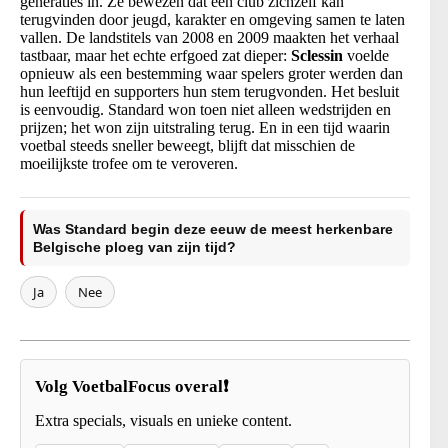
generaties in. Ze bewezen dat een club zichzelf kan
terugvinden door jeugd, karakter en omgeving samen te laten
vallen. De landstitels van 2008 en 2009 maakten het verhaal
tastbaar, maar het echte erfgoed zat dieper:
Sclessin
voelde
opnieuw als een bestemming waar spelers groter werden dan
hun leeftijd en supporters hun stem terugvonden. Het besluit
is eenvoudig. Standard won toen niet alleen wedstrijden en
prijzen; het won zijn uitstraling terug. En in een tijd waarin
voetbal steeds sneller beweegt, blijft dat misschien de
moeilijkste trofee om te veroveren.
Was Standard begin deze eeuw de meest herkenbare
Belgische ploeg van zijn tijd?
Ja
Nee
Volg VoetbalFocus overal❗
Extra specials, visuals en unieke content.