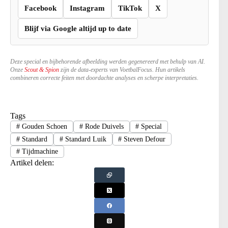
Facebook
Instagram
TikTok
X
Blijf via Google altijd up to date
Deze special en bijbehorende afbeelding werden gegenereerd met behulp van AI.
Onze
Scout & Spion
zijn de data-experts van VoetbalFocus. Hun artikels
combineren correcte feiten met doordachte analyses en scherpe interpretaties.
Tags
#
Gouden Schoen
#
Rode Duivels
#
Special
#
Standard
#
Standard Luik
#
Steven Defour
#
Tijdmachine
Artikel delen: