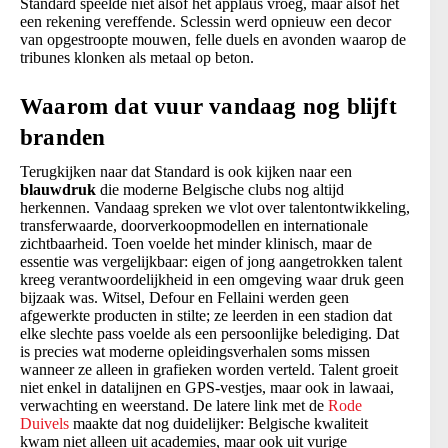
Standard speelde niet alsof het applaus vroeg, maar alsof het
een rekening vereffende. Sclessin werd opnieuw een decor
van opgestroopte mouwen, felle duels en avonden waarop de
tribunes klonken als metaal op beton.
Waarom dat vuur vandaag nog blijft
branden
Terugkijken naar dat Standard is ook kijken naar een
blauwdruk
die moderne Belgische clubs nog altijd
herkennen. Vandaag spreken we vlot over talentontwikkeling,
transferwaarde, doorverkoopmodellen en internationale
zichtbaarheid. Toen voelde het minder klinisch, maar de
essentie was vergelijkbaar: eigen of jong aangetrokken talent
kreeg verantwoordelijkheid in een omgeving waar druk geen
bijzaak was. Witsel, Defour en Fellaini werden geen
afgewerkte producten in stilte; ze leerden in een stadion dat
elke slechte pass voelde als een persoonlijke belediging. Dat
is precies wat moderne opleidingsverhalen soms missen
wanneer ze alleen in grafieken worden verteld. Talent groeit
niet enkel in datalijnen en GPS-vestjes, maar ook in lawaai,
verwachting en weerstand. De latere link met de
Rode
Duivels
maakte dat nog duidelijker: Belgische kwaliteit
kwam niet alleen uit academies, maar ook uit vurige