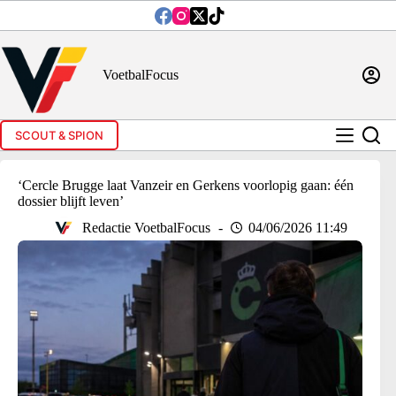
Ga
naar
de
inhoud
VoetbalFocus
SCOUT & SPION
‘Cercle Brugge laat Vanzeir en Gerkens voorlopig gaan: één
dossier blijft leven’
Redactie VoetbalFocus
04/06/2026 11:49