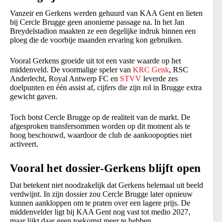
Vanzeir en Gerkens werden gehuurd van KAA Gent en lieten
bij Cercle Brugge geen anonieme passage na. In het Jan
Breydelstadion maakten ze een degelijke indruk binnen een
ploeg die de voorbije maanden ervaring kon gebruiken.
Vooral Gerkens groeide uit tot een vaste waarde op het
middenveld. De voormalige speler van
KRC Genk
, RSC
Anderlecht, Royal Antwerp FC en
STVV
leverde zes
doelpunten en één assist af, cijfers die zijn rol in Brugge extra
gewicht gaven.
Toch botst Cercle Brugge op de realiteit van de markt. De
afgesproken transfersommen worden op dit moment als te
hoog beschouwd, waardoor de club de aankoopopties niet
activeert.
Vooral het dossier-Gerkens blijft open
Dat betekent niet noodzakelijk dat Gerkens helemaal uit beeld
verdwijnt. In zijn dossier zou Cercle Brugge later opnieuw
kunnen aankloppen om te praten over een lagere prijs. De
middenvelder ligt bij KAA Gent nog vast tot medio 2027,
maar lijkt daar geen toekomst meer te hebben.