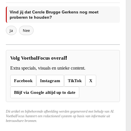
Vind jij dat Cercle Brugge Gerkens nog moet
proberen te houden?
Ja
Nee
Volg VoetbalFocus overal❗
Extra specials, visuals en unieke content.
Facebook
Instagram
TikTok
X
Blijf via Google altijd up to date
Dit artikel en bijbehorende afbeelding werden gegenereerd met behulp van AI.
VoetbalFocus hanteert een redactioneel systeem op basis van informatie uit
betrouwbare bronnen.