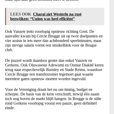
LEES OOK
Charai ziet Westerlo na rust
bezwijken: “Union was heel efficiënt”
Ook Vanzeir trekt voorlopig opnieuw richting Gent. De
aanvaller kwam bij Cercle Brugge uit op twee doelpunten en
vier assists in iets meer dan achthonderd speelminuten, maar
zijn stevige salaris vormt een struikelblok voor de Brugse
club.
De puzzel wordt daardoor groter dan enkel Vanzeir en
Gerkens. Ook Oluwaseun Adewumi en Oumar Diakité keren
terug naar respectievelijk Burnley en Stade Reims, waardoor
Cercle Brugge een transferzomer tegemoet gaat waarin
meerdere gaten opnieuw moeten worden ingevuld.
Voor de Vereniging draait het nu om timing, budget en
scherpte. De basis van de kern verschuift, terwijl één naam
toch nog boven de markt blijft hangen. In Brugge is de stilte
rond Gerkens voorlopig vooral een pauze, geen definitief
einde.