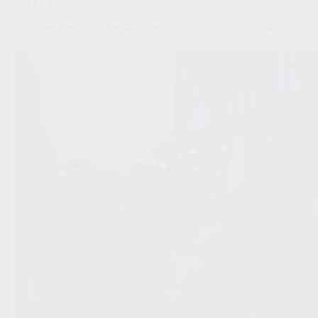
met La Louvière’
Redactie VoetbalFocus
15/07/2026 14:34