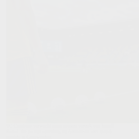
SC Cambuur verwacht geen zomers vertrek van Ismaël
Baouf, die na zijn opleiding bij Anderlecht snel indruk
maakte in Leeuwarden.