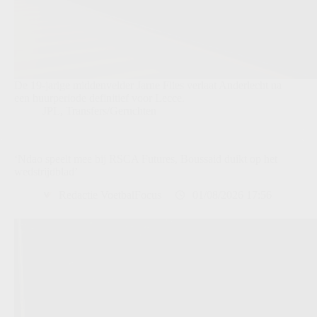
De 19-jarige middenvelder Jarne Flies verlaat Anderlecht na
een huurperiode definitief voor Lecce.
JPL
,
Transfers/Geruchten
‘Ndao speelt mee bij RSCA Futures, Boussaid duikt op het
wedstrijdblad’
Redactie VoetbalFocus
01/08/2026 17:56