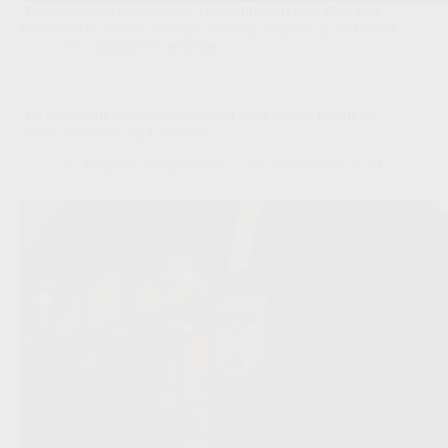
Antwerp zoekt kort voor de competitiestart nog altijd een
hoofdcoach. Marink Reedijk duikt op als piste op de Bosuil.
JPL
,
Transfers/Geruchten
‘La Liga-deur valt voorlopig dicht voor Ismaël Baouf na
sterke doorbraak bij Cambuur’
Redactie VoetbalFocus
23/07/2026 21:51