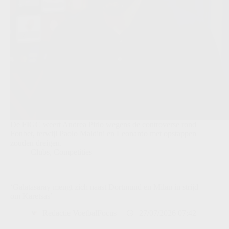
De FIGC weert Andrea Pirlo wegens de controverse rond
Fonbet, terwijl Paolo Maldini en Leonardo met opstappen
zouden dreigen.
Clubs
,
Competities
‘Galatasaray mengt zich naast Dortmund en Milan in strijd
om Karetsas’
Redactie VoetbalFocus
27/07/2026 07:42