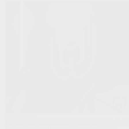
De Brusselaars behoren samen met Mainz tot de voornaamste