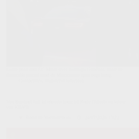
Lazio praat met AC Milan over Santiago Giménez, maar de
financiële puzzel rond de Mexicaanse spits oogt lastig.
Competities
,
Transfers/Geruchten
Van Bommel legt lat meteen hoog bij Rode Duivels na keuze
van KBVB
Redactie VoetbalFocus
24/07/2026 15:22