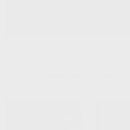
De Belg is een van drie opties om Gonçalo Ramos te
vervangen, terwijl de Parijse voorkeur voorlopig bij Ferran
Torres ligt.
Competities
,
Transfers/Geruchten
‘KRC Genk en Dortmund bereiken akkoord over Karetsas:
clubrecord toch onder vraagprijs’
Redactie VoetbalFocus
28/07/2026 10:04