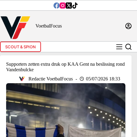
Ga
naar
de
inhoud
VoetbalFocus
SCOUT & SPION
Supporters zetten extra druk op KAA Gent na beslissing rond
Vandenbulcke
Redactie VoetbalFocus
05/07/2026 18:33