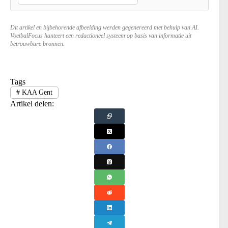
Dit artikel en bijbehorende afbeelding werden gegenereerd met behulp van AI.
VoetbalFocus hanteert een redactioneel systeem op basis van informatie uit
betrouwbare bronnen.
Tags
#
KAA Gent
Artikel delen: