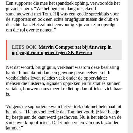
Een supporter die mee het spandoek ophing, verwoordde het
gevoel scherp: “We hebben jarenlang uitstekend
samengewerkt met Tom. Hij was een goede spreekbuis voor
de supporters en ook een echte brugfiguur tussen de club en
de achterban. Het zal niet eenvoudig zijn voor zijn opvolger
om die rol over te nemen.”
LEES OOK
Marvin Compper zet bij Antwerp in
op jeugd voor opener tegen SK Beveren
Net dat woord, brugfiguur, verklaart waarom deze beslissing
harder binnenkomt dan een gewone personeelswissel. In
voetbalclubs leven relaties vaak onder de oppervlakte:
mensen die luisteren, signalen oppikken en frustraties kunnen
vertalen, bouwen soms meer krediet op dan officieel zichtbaar
is.
Volgens de supporters kwam het vertrek ook niet helemaal uit
het niets. “Het gevoel leefde dat Tom het voorbije jaar beetje
bij beetje aan de kant werd geschoven. Nu is het einde van de
samenwerking officieel. Dat vinden velen van ons bijzonder
jammer.”