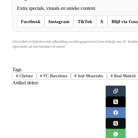
Extra specials, visuals en unieke content.
Facebook
Instagram
TikTok
X
Blijf via Goo
Dit artikel en bijbehorende afbeelding werden gegenereerd met behulp van AI. Voetba
informatie uit betrouwbare bronnen.
Tags
#
Chelsea
#
FC Barcelona
#
José Mourinho
#
Real Madrid
Artikel delen: