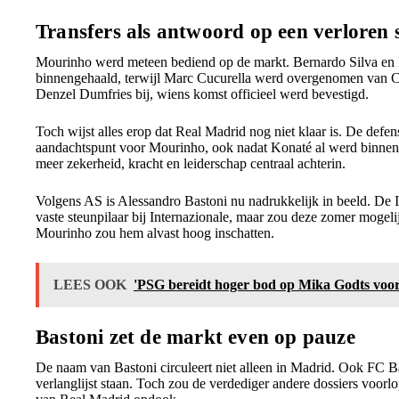
Transfers als antwoord op een verloren 
Mourinho werd meteen bediend op de markt. Bernardo Silva en 
binnengehaald, terwijl Marc Cucurella werd overgenomen van
Denzel Dumfries bij, wiens komst officieel werd bevestigd.
Toch wijst alles erop dat Real Madrid nog niet klaar is. De defens
aandachtspunt voor Mourinho, ook nadat Konaté al werd binneng
meer zekerheid, kracht en leiderschap centraal achterin.
Volgens AS is Alessandro Bastoni nu nadrukkelijk in beeld. De It
vaste steunpilaar bij Internazionale, maar zou deze zomer mogel
Mourinho zou hem alvast hoog inschatten.
LEES OOK
'PSG bereidt hoger bod op Mika Godts voor,
Bastoni zet de markt even op pauze
De naam van Bastoni circuleert niet alleen in Madrid. Ook FC B
verlanglijst staan. Toch zou de verdediger andere dossiers voorlo