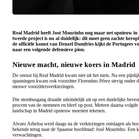
Real Madrid heeft José Mourinho nog maar net opnieuw in he
tweede project is nu al duidelijk: dit moet geen zachte her
de officiële komst van Denzel Dumfries kijkt de Portugees v
naar een volgende defensieve pion.
Nieuwe macht, nieuwe koers in Madrid
De onrust bij Real Madrid kwam niet uit het niets. Na een pijnlij
spanningen kwam ook voorzitter Florentino Pérez stevig onder dr
nieuwe voorzittersverkiezingen.
Die stembusgang draaide uiteindelijk uit op een duidelijke bevest
procent van de stemmen en bleef op post. Meteen daarna volgde e
landschap in Madrid opnieuw moesten tekenen.
Alvaro Arbeloa werd daags na de verkiezingen ontslagen als ho
bekende terug naar de Spaanse hoofdstad: José Mourinho. Een k
verwachtingen.