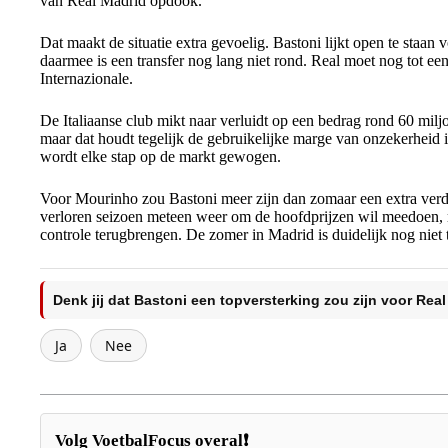
van Real Madrid opdook.
Dat maakt de situatie extra gevoelig. Bastoni lijkt open te staan 
daarmee is een transfer nog lang niet rond. Real moet nog tot e
Internazionale.
De Italiaanse club mikt naar verluidt op een bedrag rond 60 mil
maar dat houdt tegelijk de gebruikelijke marge van onzekerheid in
wordt elke stap op de markt gewogen.
Voor Mourinho zou Bastoni meer zijn dan zomaar een extra verd
verloren seizoen meteen weer om de hoofdprijzen wil meedoen, m
controle terugbrengen. De zomer in Madrid is duidelijk nog niet 
Denk jij dat Bastoni een topversterking zou zijn voor Rea
Ja
Nee
Volg VoetbalFocus overal❗