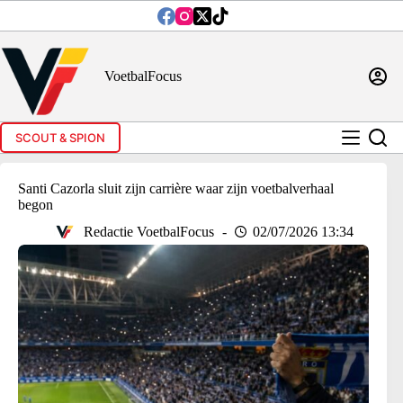
Ga
naar
de
inhoud
VoetbalFocus
SCOUT & SPION
Santi Cazorla sluit zijn carrière waar zijn voetbalverhaal
begon
Redactie VoetbalFocus
02/07/2026 13:34