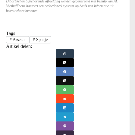
Dit artikel en bijbehorende afbeelding werden gegenereerd met behulp van AI.
VoetbalFocus hanteert een redactioneel systeem op basis van informatie uit
betrouwbare bronnen.
Tags
#
Arsenal
#
Spanje
Artikel delen: