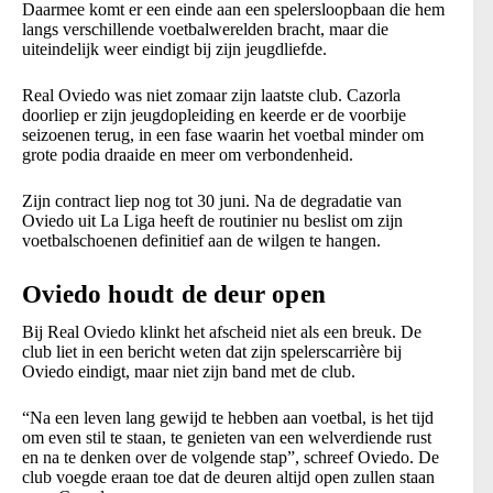
Daarmee komt er een einde aan een spelersloopbaan die hem
langs verschillende voetbalwerelden bracht, maar die
uiteindelijk weer eindigt bij zijn jeugdliefde.
Real Oviedo was niet zomaar zijn laatste club. Cazorla
doorliep er zijn jeugdopleiding en keerde er de voorbije
seizoenen terug, in een fase waarin het voetbal minder om
grote podia draaide en meer om verbondenheid.
Zijn contract liep nog tot 30 juni. Na de degradatie van
Oviedo uit La Liga heeft de routinier nu beslist om zijn
voetbalschoenen definitief aan de wilgen te hangen.
Oviedo houdt de deur open
Bij Real Oviedo klinkt het afscheid niet als een breuk. De
club liet in een bericht weten dat zijn spelerscarrière bij
Oviedo eindigt, maar niet zijn band met de club.
“Na een leven lang gewijd te hebben aan voetbal, is het tijd
om even stil te staan, te genieten van een welverdiende rust
en na te denken over de volgende stap”, schreef Oviedo. De
club voegde eraan toe dat de deuren altijd open zullen staan