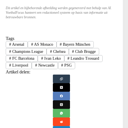
Dit artikel en bijbehorende afbeelding werden gegenereerd met behulp van AI.
VoetbalFocus hanteert een redactioneel systeem op basis van informatie uit
betrouwbare bronnen.
Tags
#
Arsenal
#
AS Monaco
#
Bayern München
#
Champions League
#
Chelsea
#
Club Brugge
#
FC Barcelona
#
Ivan Leko
#
Leandro Trossard
#
Liverpool
#
Newcastle
#
PSG
Artikel delen: