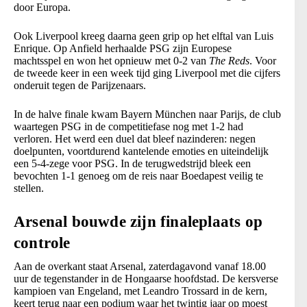
door Europa.
Ook Liverpool kreeg daarna geen grip op het elftal van Luis
Enrique. Op Anfield herhaalde PSG zijn Europese
machtsspel en won het opnieuw met 0-2 van
The Reds
. Voor
de tweede keer in een week tijd ging Liverpool met die cijfers
onderuit tegen de Parijzenaars.
In de halve finale kwam Bayern München naar Parijs, de club
waartegen PSG in de competitiefase nog met 1-2 had
verloren. Het werd een duel dat bleef nazinderen: negen
doelpunten, voortdurend kantelende emoties en uiteindelijk
een 5-4-zege voor PSG. In de terugwedstrijd bleek een
bevochten 1-1 genoeg om de reis naar Boedapest veilig te
stellen.
Arsenal bouwde zijn finaleplaats op
controle
Aan de overkant staat Arsenal, zaterdagavond vanaf 18.00
uur de tegenstander in de Hongaarse hoofdstad. De kersverse
kampioen van Engeland, met Leandro Trossard in de kern,
keert terug naar een podium waar het twintig jaar op moest