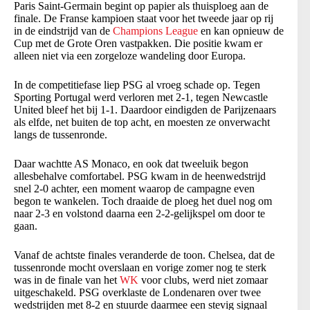
Paris Saint-Germain begint op papier als thuisploeg aan de
finale. De Franse kampioen staat voor het tweede jaar op rij
in de eindstrijd van de
Champions League
en kan opnieuw de
Cup met de Grote Oren vastpakken. Die positie kwam er
alleen niet via een zorgeloze wandeling door Europa.
In de competitiefase liep PSG al vroeg schade op. Tegen
Sporting Portugal werd verloren met 2-1, tegen Newcastle
United bleef het bij 1-1. Daardoor eindigden de Parijzenaars
als elfde, net buiten de top acht, en moesten ze onverwacht
langs de tussenronde.
Daar wachtte AS Monaco, en ook dat tweeluik begon
allesbehalve comfortabel. PSG kwam in de heenwedstrijd
snel 2-0 achter, een moment waarop de campagne even
begon te wankelen. Toch draaide de ploeg het duel nog om
naar 2-3 en volstond daarna een 2-2-gelijkspel om door te
gaan.
Vanaf de achtste finales veranderde de toon. Chelsea, dat de
tussenronde mocht overslaan en vorige zomer nog te sterk
was in de finale van het
WK
voor clubs, werd niet zomaar
uitgeschakeld. PSG overklaste de Londenaren over twee
wedstrijden met 8-2 en stuurde daarmee een stevig signaal