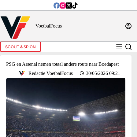
Ga
naar
de
inhoud
VoetbalFocus
SCOUT & SPION
PSG en Arsenal nemen totaal andere route naar Boedapest
Redactie VoetbalFocus
30/05/2026 09:21