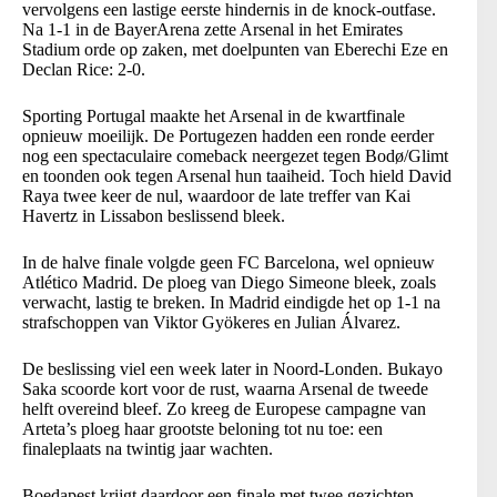
vervolgens een lastige eerste hindernis in de knock-outfase.
Na 1-1 in de BayerArena zette Arsenal in het Emirates
Stadium orde op zaken, met doelpunten van Eberechi Eze en
Declan Rice: 2-0.
Sporting Portugal maakte het Arsenal in de kwartfinale
opnieuw moeilijk. De Portugezen hadden een ronde eerder
nog een spectaculaire comeback neergezet tegen Bodø/Glimt
en toonden ook tegen Arsenal hun taaiheid. Toch hield David
Raya twee keer de nul, waardoor de late treffer van Kai
Havertz in Lissabon beslissend bleek.
In de halve finale volgde geen FC Barcelona, wel opnieuw
Atlético Madrid. De ploeg van Diego Simeone bleek, zoals
verwacht, lastig te breken. In Madrid eindigde het op 1-1 na
strafschoppen van Viktor Gyökeres en Julian Álvarez.
De beslissing viel een week later in Noord-Londen. Bukayo
Saka scoorde kort voor de rust, waarna Arsenal de tweede
helft overeind bleef. Zo kreeg de Europese campagne van
Arteta’s ploeg haar grootste beloning tot nu toe: een
finaleplaats na twintig jaar wachten.
Boedapest krijgt daardoor een finale met twee gezichten.