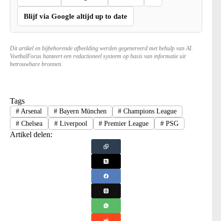
Blijf via Google altijd up to date
Dit artikel en bijbehorende afbeelding werden gegenereerd met behulp van AI.
VoetbalFocus hanteert een redactioneel systeem op basis van informatie uit
betrouwbare bronnen.
Tags
#
Arsenal
#
Bayern München
#
Champions League
#
Chelsea
#
Liverpool
#
Premier League
#
PSG
Artikel delen: