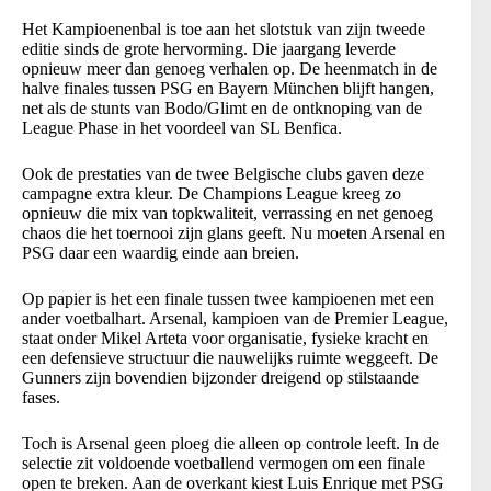
Het Kampioenenbal is toe aan het slotstuk van zijn tweede
editie sinds de grote hervorming. Die jaargang leverde
opnieuw meer dan genoeg verhalen op. De heenmatch in de
halve finales tussen PSG en Bayern München blijft hangen,
net als de stunts van Bodo/Glimt en de ontknoping van de
League Phase in het voordeel van SL Benfica.
Ook de prestaties van de twee Belgische clubs gaven deze
campagne extra kleur. De Champions League kreeg zo
opnieuw die mix van topkwaliteit, verrassing en net genoeg
chaos die het toernooi zijn glans geeft. Nu moeten Arsenal en
PSG daar een waardig einde aan breien.
Op papier is het een finale tussen twee kampioenen met een
ander voetbalhart. Arsenal, kampioen van de Premier League,
staat onder Mikel Arteta voor organisatie, fysieke kracht en
een defensieve structuur die nauwelijks ruimte weggeeft. De
Gunners zijn bovendien bijzonder dreigend op stilstaande
fases.
Toch is Arsenal geen ploeg die alleen op controle leeft. In de
selectie zit voldoende voetballend vermogen om een finale
open te breken. Aan de overkant kiest Luis Enrique met PSG