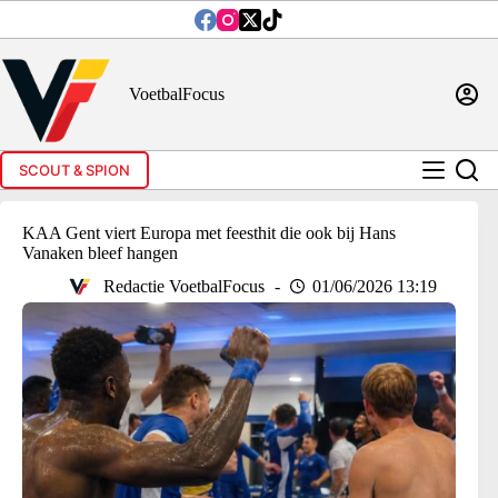
Ga
naar
de
inhoud
VoetbalFocus
SCOUT & SPION
KAA Gent viert Europa met feesthit die ook bij Hans
Vanaken bleef hangen
Redactie VoetbalFocus
01/06/2026 13:19