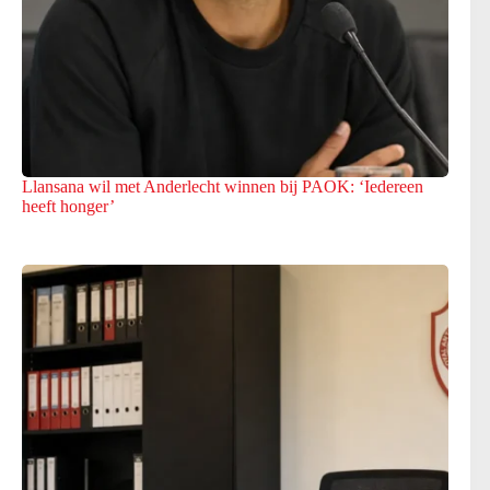
Llansana wil met Anderlecht winnen bij PAOK: ‘Iedereen
heeft honger’