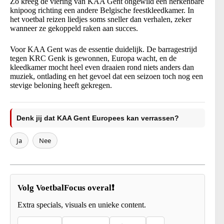
Zo kreeg de viering van KAA Gent ongewild een herkenbare
knipoog richting een andere Belgische feestkleedkamer. In
het voetbal reizen liedjes soms sneller dan verhalen, zeker
wanneer ze gekoppeld raken aan succes.
Voor KAA Gent was de essentie duidelijk. De barragestrijd
tegen KRC Genk is gewonnen, Europa wacht, en de
kleedkamer mocht heel even draaien rond niets anders dan
muziek, ontlading en het gevoel dat een seizoen toch nog een
stevige beloning heeft gekregen.
Denk jij dat KAA Gent Europees kan verrassen?
Ja
Nee
Volg VoetbalFocus overal❗
Extra specials, visuals en unieke content.