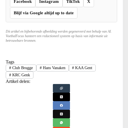
Facebook
Instagram
TikTok
X
Blijf via Google altijd up to date
Dit artikel en bijbehorende afbeelding werden gegenereerd met behulp van AI.
VoetbalFocus hanteert een redactioneel systeem op basis van informatie uit
betrouwbare bronnen.
Tags
#
Club Brugge
#
Hans Vanaken
#
KAA Gent
#
KRC Genk
Artikel delen: