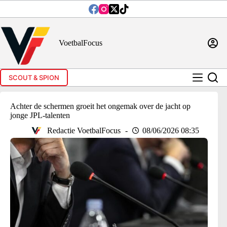
Ga
naar
de
inhoud
VoetbalFocus
SCOUT & SPION
Achter de schermen groeit het ongemak over de jacht op
jonge JPL-talenten
Redactie VoetbalFocus
08/06/2026 08:35