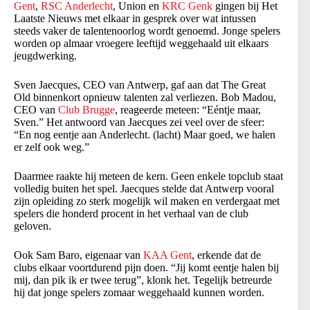
Gent
,
RSC Anderlecht
, Union en
KRC Genk
gingen bij Het
Laatste Nieuws met elkaar in gesprek over wat intussen
steeds vaker de talentenoorlog wordt genoemd. Jonge spelers
worden op almaar vroegere leeftijd weggehaald uit elkaars
jeugdwerking.
Sven Jaecques, CEO van Antwerp, gaf aan dat The Great
Old binnenkort opnieuw talenten zal verliezen. Bob Madou,
CEO van
Club Brugge
, reageerde meteen: “Eéntje maar,
Sven.” Het antwoord van Jaecques zei veel over de sfeer:
“En nog eentje aan Anderlecht. (lacht) Maar goed, we halen
er zelf ook weg.”
Daarmee raakte hij meteen de kern. Geen enkele topclub staat
volledig buiten het spel. Jaecques stelde dat Antwerp vooral
zijn opleiding zo sterk mogelijk wil maken en verdergaat met
spelers die honderd procent in het verhaal van de club
geloven.
Ook Sam Baro, eigenaar van
KAA Gent
, erkende dat de
clubs elkaar voortdurend pijn doen. “Jij komt eentje halen bij
mij, dan pik ik er twee terug”, klonk het. Tegelijk betreurde
hij dat jonge spelers zomaar weggehaald kunnen worden.