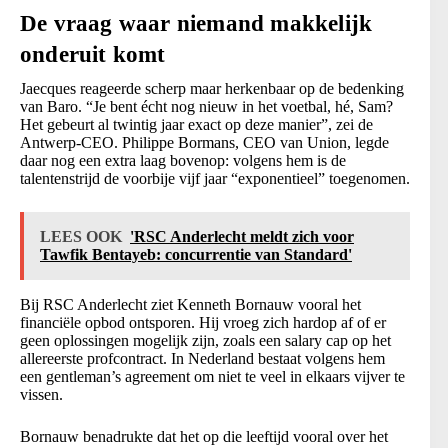
De vraag waar niemand makkelijk
onderuit komt
Jaecques reageerde scherp maar herkenbaar op de bedenking
van Baro. “Je bent écht nog nieuw in het voetbal, hé, Sam?
Het gebeurt al twintig jaar exact op deze manier”, zei de
Antwerp-CEO. Philippe Bormans, CEO van Union, legde
daar nog een extra laag bovenop: volgens hem is de
talentenstrijd de voorbije vijf jaar “exponentieel” toegenomen.
LEES OOK
'RSC Anderlecht meldt zich voor
Tawfik Bentayeb: concurrentie van Standard'
Bij RSC Anderlecht ziet Kenneth Bornauw vooral het
financiële opbod ontsporen. Hij vroeg zich hardop af of er
geen oplossingen mogelijk zijn, zoals een salary cap op het
allereerste profcontract. In Nederland bestaat volgens hem
een gentleman’s agreement om niet te veel in elkaars vijver te
vissen.
Bornauw benadrukte dat het op die leeftijd vooral over het