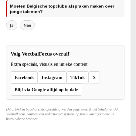
Moeten Belgische topclubs afspraken maken over
jonge talenten?
Ja
Nee
Volg VoetbalFocus overal❗
Extra specials, visuals en unieke content.
Facebook
Instagram
TikTok
X
Blijf via Google altijd up to date
Dit artikel en bijbehorende afbeelding werden gegenereerd met behulp van AI.
VoetbalFocus hanteert een redactioneel systeem op basis van informatie uit
betrouwbare bronnen.