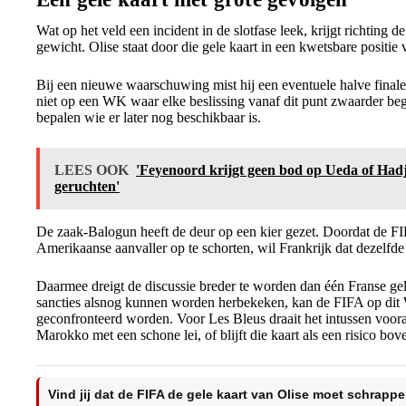
Wat op het veld een incident in de slotfase leek, krijgt richting d
gewicht. Olise staat door die gele kaart in een kwetsbare positi
Bij een nieuwe waarschuwing mist hij een eventuele halve finale.
niet op een WK waar elke beslissing vanaf dit punt zwaarder beg
bepalen wie er later nog beschikbaar is.
LEES OOK
'Feyenoord krijgt geen bod op Ueda of Had
geruchten'
De zaak-Balogun heeft de deur op een kier gezet. Doordat de FI
Amerikaanse aanvaller op te schorten, wil Frankrijk dat dezelfd
Daarmee dreigt de discussie breder te worden dan één Franse ge
sancties alsnog kunnen worden herbekeken, kan de FIFA op dit 
geconfronteerd worden. Voor Les Bleus draait het intussen voora
Marokko met een schone lei, of blijft die kaart als een risico bo
Vind jij dat de FIFA de gele kaart van Olise moet schrapp