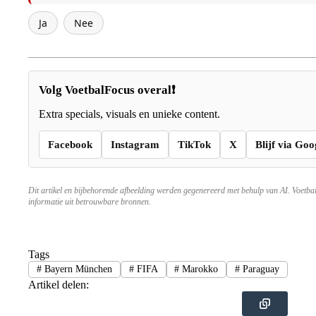
Ja
Nee
Volg VoetbalFocus overal❗
Extra specials, visuals en unieke content.
Facebook
Instagram
TikTok
X
Blijf via Goo
Dit artikel en bijbehorende afbeelding werden gegenereerd met behulp van AI. Voetba
informatie uit betrouwbare bronnen.
Tags
#
Bayern München
#
FIFA
#
Marokko
#
Paraguay
Artikel delen: