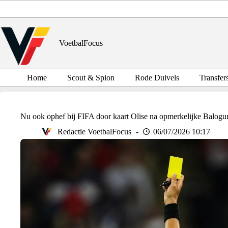
Ga
naar
de
inhoud
VoetbalFocus
Home
Scout & Spion
Rode Duivels
Transfer
Nu ook ophef bij FIFA door kaart Olise na opmerkelijke Balogun
Redactie VoetbalFocus
06/07/2026 10:17