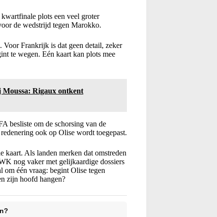
e kwartfinale plots een veel groter
e voor de wedstrijd tegen Marokko.
 Voor Frankrijk is dat geen detail, zeker
int te wegen. Eén kaart kan plots mee
j Moussa: Rigaux ontkent
FA besliste om de schorsing van de
e redenering ook op Olise wordt toegepast.
le kaart. Als landen merken dat omstreden
WK nog vaker met gelijkaardige dossiers
l om één vraag: begint Olise tegen
ven zijn hoofd hangen?
en?