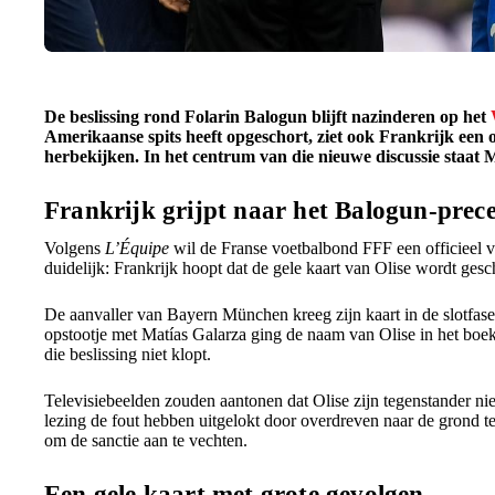
De beslissing rond Folarin Balogun blijft nazinderen op het
Amerikaanse spits heeft opgeschort, ziet ook Frankrijk een 
herbekijken. In het centrum van die nieuwe discussie staat M
Frankrijk grijpt naar het Balogun-prec
Volgens
L’Équipe
wil de Franse voetbalbond FFF een officieel v
duidelijk: Frankrijk hoopt dat de gele kaart van Olise wordt gesc
De aanvaller van Bayern München kreeg zijn kaart in de slotfas
opstootje met Matías Galarza ging de naam van Olise in het boekj
die beslissing niet klopt.
Televisiebeelden zouden aantonen dat Olise zijn tegenstander ni
lezing de fout hebben uitgelokt door overdreven naar de grond t
om de sanctie aan te vechten.
Een gele kaart met grote gevolgen