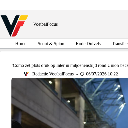
Ga
naar
de
inhoud
VoetbalFocus
Home
Scout & Spion
Rode Duivels
Transfer
‘Como zet plots druk op Inter in miljoenenstrijd rond Union-back
Redactie VoetbalFocus
06/07/2026 10:22