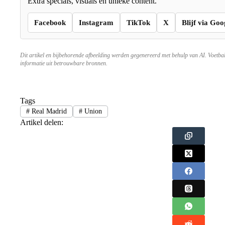
Extra specials, visuals en unieke content.
Facebook
Instagram
TikTok
X
Blijf via Goo
Dit artikel en bijbehorende afbeelding werden gegenereerd met behulp van AI. Voetba
informatie uit betrouwbare bronnen.
Tags
#
Real Madrid
#
Union
Artikel delen: