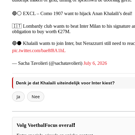
🔵⚪️ EXCL – Como 1907 want to hijack Anan Khalaili’s deal!
🇮🇹 Lombardy club wants to beat Inter Milan to his signature and
obligation to buy worth €27M.
🔵⚫️ Khalaili wants to join Inter, but Nerazzurri still need to r
pic.twitter.com/bae8f8A1hL
— Sacha Tavolieri (@sachatavolieri)
July 6, 2026
Denk je dat Khalaili uiteindelijk voor Inter kiest?
Ja
Nee
Volg VoetbalFocus overal❗