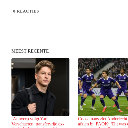
0
REACTIES
MEEST RECENTE
‘Antwerp volgt Yari
Coosemans ziet Anderlecht
Verschaeren: transfervrije ex-
afzien bij PAOK: ‘Dit was 