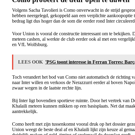
Volgens Sacha Tavolieri is Como onverwacht in de strijd gespro
hebben neergelegd, gekoppeld aan een verplichte aankoopoptie t
bedrag ligt dus hoger dan de som die eerder rond Inter circuleerd
Voor Union is vooral de constructie interessant om te bekijken. 
meteen cashen, al werkte de club eerder ook al met een vergeli
en VfL Wolfsburg.
LEES OOK
'PSG toont interesse in Ferran Torres: Barça
Toch verandert het bod van Como niet automatisch de richting van 
naar Inter willen en verkoos de Nerazzurri eerder al boven Napo
zwaar wegen in de laatste rechte lijn.
Bij Inter ligt bovendien sportieve ruimte. Door het vertrek van
Khalaili meteen kunnen mikken op een basisplaats. Net dat maakt
aantrekkelijk.
Como heeft met zijn tussenkomst vooral druk op het dossier geze
Union weegt de beste deal af en Khalaili lijkt zijn keuze al g
duidelijk maken of geld, timing of spelerswil de doorslag geeft.