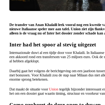
De transfer van Anan Khalaili leek vooral nog een kwestie va
nieuwe Italiaanse speler mee aan tafel. Union ziet zijn flank
alleen is de vraag nu of Inter het dossier zonder schade kan
Inter had het spoor al stevig uitgezet
Internazionale duwt al een tijdje door voor Khalaili. In Italiaans
een akkoord rond een transfersom van 25 miljoen euro. Ook de sp
al hebben afgeklopt.
Daarbij gaat het volgens de berichtgeving om een jaarloon tussen
met bonussen. Voor Khalaili zou de stap naar Milaan dus niet all
enorme sprong betekenen.
Dat maakt de situatie voor
Union
tegelijk bijzonder interessant
het om een dossier gaat waarin timing, structuur en voorkeur van
Como probeert de deur open te duwen