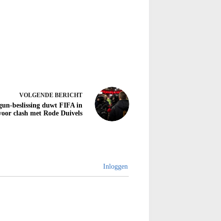
VOLGENDE
BERICHT
gun-beslissing duwt FIFA in
voor clash met Rode Duivels
Inloggen