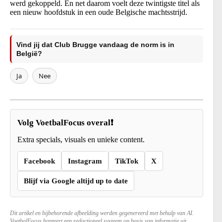
werd gekoppeld. En net daarom voelt deze twintigste titel als
een nieuw hoofdstuk in een oude Belgische machtsstrijd.
Vind jij dat Club Brugge vandaag de norm is in
België?
Ja
Nee
Volg VoetbalFocus overal❗
Extra specials, visuals en unieke content.
Facebook
Instagram
TikTok
X
Blijf via Google altijd up to date
Dit artikel en bijbehorende afbeelding werden gegenereerd met behulp van AI.
VoetbalFocus hanteert een redactioneel systeem op basis van informatie uit