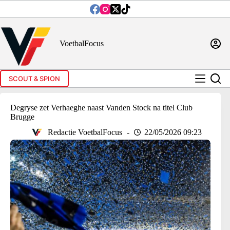
Ga
naar
de
inhoud
VoetbalFocus
SCOUT & SPION
Degryse zet Verhaeghe naast Vanden Stock na titel Club
Brugge
Redactie VoetbalFocus
22/05/2026 09:23