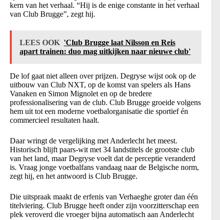
kern van het verhaal. “Hij is de enige constante in het verhaal
van Club Brugge”, zegt hij.
LEES OOK
'Club Brugge laat Nilsson en Reis
apart trainen: duo mag uitkijken naar nieuwe club'
De lof gaat niet alleen over prijzen. Degryse wijst ook op de
uitbouw van Club NXT, op de komst van spelers als Hans
Vanaken en Simon Mignolet en op de bredere
professionalisering van de club. Club Brugge groeide volgens
hem uit tot een moderne voetbalorganisatie die sportief én
commercieel resultaten haalt.
Daar wringt de vergelijking met Anderlecht het meest.
Historisch blijft paars-wit met 34 landstitels de grootste club
van het land, maar Degryse voelt dat de perceptie veranderd
is. Vraag jonge voetbalfans vandaag naar de Belgische norm,
zegt hij, en het antwoord is Club Brugge.
Die uitspraak maakt de erfenis van Verhaeghe groter dan één
titelviering. Club Brugge heeft onder zijn voorzitterschap een
plek veroverd die vroeger bijna automatisch aan Anderlecht