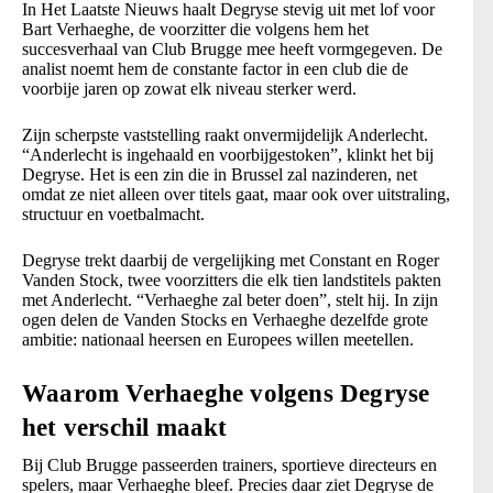
In Het Laatste Nieuws haalt Degryse stevig uit met lof voor
Bart Verhaeghe, de voorzitter die volgens hem het
succesverhaal van Club Brugge mee heeft vormgegeven. De
analist noemt hem de constante factor in een club die de
voorbije jaren op zowat elk niveau sterker werd.
Zijn scherpste vaststelling raakt onvermijdelijk Anderlecht.
“Anderlecht is ingehaald en voorbijgestoken”, klinkt het bij
Degryse. Het is een zin die in Brussel zal nazinderen, net
omdat ze niet alleen over titels gaat, maar ook over uitstraling,
structuur en voetbalmacht.
Degryse trekt daarbij de vergelijking met Constant en Roger
Vanden Stock, twee voorzitters die elk tien landstitels pakten
met Anderlecht. “Verhaeghe zal beter doen”, stelt hij. In zijn
ogen delen de Vanden Stocks en Verhaeghe dezelfde grote
ambitie: nationaal heersen en Europees willen meetellen.
Waarom Verhaeghe volgens Degryse
het verschil maakt
Bij Club Brugge passeerden trainers, sportieve directeurs en
spelers, maar Verhaeghe bleef. Precies daar ziet Degryse de