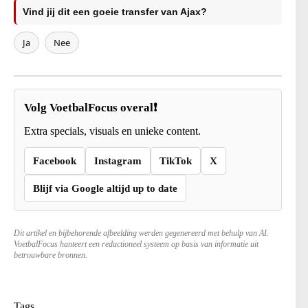
Vind jij dit een goeie transfer van Ajax?
Ja
Nee
Volg VoetbalFocus overal❗
Extra specials, visuals en unieke content.
Facebook
Instagram
TikTok
X
Blijf via Google altijd up to date
Dit artikel en bijbehorende afbeelding werden gegenereerd met behulp van AI.
VoetbalFocus hanteert een redactioneel systeem op basis van informatie uit
betrouwbare bronnen.
Tags