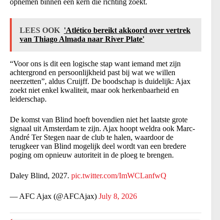
opnemen binnen een kern die richting zoekt.
LEES OOK
'Atlético bereikt akkoord over vertrek
van Thiago Almada naar River Plate'
“Voor ons is dit een logische stap want iemand met zijn
achtergrond en persoonlijkheid past bij wat we willen
neerzetten”, aldus Cruijff. De boodschap is duidelijk: Ajax
zoekt niet enkel kwaliteit, maar ook herkenbaarheid en
leiderschap.
De komst van Blind hoeft bovendien niet het laatste grote
signaal uit Amsterdam te zijn. Ajax hoopt weldra ook Marc-
André Ter Stegen naar de club te halen, waardoor de
terugkeer van Blind mogelijk deel wordt van een bredere
poging om opnieuw autoriteit in de ploeg te brengen.
Daley Blind, 2027.
pic.twitter.com/ImWCLanfwQ
— AFC Ajax (@AFCAjax)
July 8, 2026