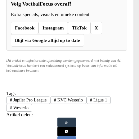
Volg VoetbalFocus overal❗
Extra specials, visuals en unieke content.
Facebook
Instagram
TikTok
X
Blijf via Google altijd up to date
Dit artikel en bijbehorende afbeelding werden gegenereerd met behulp van AI.
VoetbalFocus hanteert een redactioneel systeem op basis van informatie uit
betrouwbare bronnen.
Tags
#
Jupiler Pro League
#
KVC Westerlo
#
Ligue 1
#
Westerlo
Artikel delen: