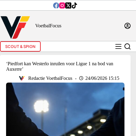
Ga
naar
de
inhoud
VoetbalFocus
SCOUT & SPION
‘Piedfort kan Westerlo inruilen voor Ligue 1 na bod van
Auxerre’
Redactie VoetbalFocus
24/06/2026 15:15