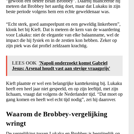
“gewoon een betere Brian Brobbey”. Daarbij nuanceerde hij
meteen dat Brobbey het aardig doet, maar dat Lukaku in zijn
beste periode volgens hem een echte geweldenaar was.
“Echt sterk, goed aanspeelpunt en een geweldig linkerbeen”,
klonk het bij Kieft. Dat is meteen de kern van de waardering
voor Lukaku: niet de elegantie van elke balaanname, wel de
impact die hij fysiek en in de zestien kon hebben. Zeker op
zijn piek was dat profiel zeldzaam krachtig.
LEES OOK
'Napoli onderzoekt komst Gabriel
Jesus: Arsenal houdt vast aan stevige vraagprijs'
Kieft plaatste er wel een belangrijke kanttekening bij. Lukaku
heeft een heel jaar niet gespeeld, en op zijn leeftijd, met zijn
lichaam, vraagt dat volgens de Nederlander tijd. “Dat moet op
gang komen en heeft wel echt tijd nodig”, zei hij daarover.
Waarom de Brobbey-vergelijking
wringt
De vergelijking tussen Lukaku en Brobbey is begrijpelijk op