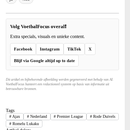
Volg VoetbalFocus overal❗
Extra specials, visuals en unieke content.
Facebook
Instagram
TikTok
X
Blijf via Google altijd up to date
Dit artikel en bijbehorende afbeelding werden gegenereerd met behulp van AI.
VoetbalFocus hanteert een redactioneel systeem op basis van informatie uit
betrouwbare bronnen.
Tags
#
Ajax
#
Nederland
#
Premier League
#
Rode Duivels
#
Romelu Lukaku