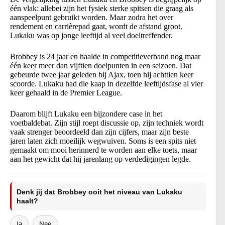
één vlak: allebei zijn het fysiek sterke spitsen die graag als
aanspeelpunt gebruikt worden. Maar zodra het over
rendement en carrièrepad gaat, wordt de afstand groot.
Lukaku was op jonge leeftijd al veel doeltreffender.
Brobbey is 24 jaar en haalde in competitieverband nog maar
één keer meer dan vijftien doelpunten in een seizoen. Dat
gebeurde twee jaar geleden bij Ajax, toen hij achttien keer
scoorde. Lukaku had die kaap in dezelfde leeftijdsfase al vier
keer gehaald in de Premier League.
Daarom blijft Lukaku een bijzondere case in het
voetbaldebat. Zijn stijl roept discussie op, zijn techniek wordt
vaak strenger beoordeeld dan zijn cijfers, maar zijn beste
jaren laten zich moeilijk wegwuiven. Soms is een spits niet
gemaakt om mooi herinnerd te worden aan elke toets, maar
aan het gewicht dat hij jarenlang op verdedigingen legde.
Denk jij dat Brobbey ooit het niveau van Lukaku
haalt?
Ja
Nee