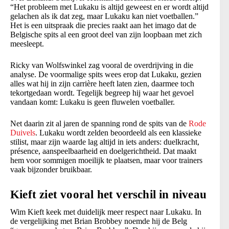
“Het probleem met Lukaku is altijd geweest en er wordt altijd
gelachen als ik dat zeg, maar Lukaku kan niet voetballen.”
Het is een uitspraak die precies raakt aan het imago dat de
Belgische spits al een groot deel van zijn loopbaan met zich
meesleept.
Ricky van Wolfswinkel zag vooral de overdrijving in die
analyse. De voormalige spits wees erop dat Lukaku, gezien
alles wat hij in zijn carrière heeft laten zien, daarmee toch
tekortgedaan wordt. Tegelijk begreep hij waar het gevoel
vandaan komt: Lukaku is geen fluwelen voetballer.
Net daarin zit al jaren de spanning rond de spits van de
Rode
Duivels
. Lukaku wordt zelden beoordeeld als een klassieke
stilist, maar zijn waarde lag altijd in iets anders: duelkracht,
présence, aanspeelbaarheid en doelgerichtheid. Dat maakt
hem voor sommigen moeilijk te plaatsen, maar voor trainers
vaak bijzonder bruikbaar.
Kieft ziet vooral het verschil in niveau
Wim Kieft keek met duidelijk meer respect naar Lukaku. In
de vergelijking met Brian Brobbey noemde hij de Belg