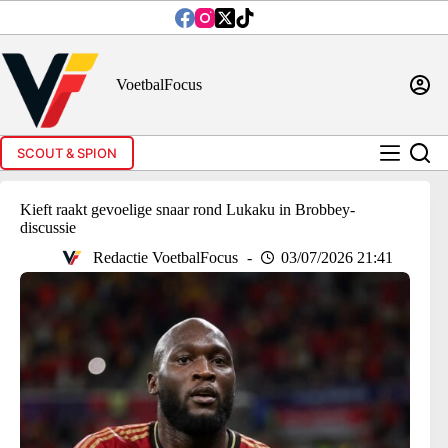
Ga
naar
de
inhoud
VoetbalFocus
SCOUT & SPION
Kieft raakt gevoelige snaar rond Lukaku in Brobbey-
discussie
Redactie VoetbalFocus
03/07/2026 21:41