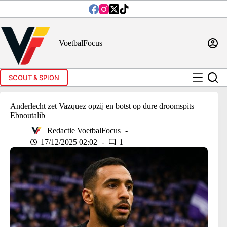
Ga
naar
de
inhoud
VoetbalFocus
SCOUT & SPION
Anderlecht zet Vazquez opzij en botst op dure droomspits
Ebnoutalib
Redactie VoetbalFocus
17/12/2025 02:02
1