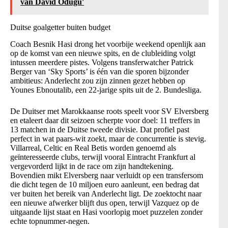
van David Odugu'
Duitse goalgetter buiten budget
Coach Besnik Hasi drong het voorbije weekend openlijk aan
op de komst van een nieuwe spits, en de clubleiding volgt
intussen meerdere pistes. Volgens transferwatcher Patrick
Berger van ‘Sky Sports’ is één van die sporen bijzonder
ambitieus: Anderlecht zou zijn zinnen gezet hebben op
Younes Ebnoutalib, een 22-jarige spits uit de 2. Bundesliga.
De Duitser met Marokkaanse roots speelt voor SV Elversberg
en etaleert daar dit seizoen scherpte voor doel: 11 treffers in
13 matchen in de Duitse tweede divisie. Dat profiel past
perfect in wat paars-wit zoekt, maar de concurrentie is stevig.
Villarreal, Celtic en Real Betis worden genoemd als
geïnteresseerde clubs, terwijl vooral Eintracht Frankfurt al
vergevorderd lijkt in de race om zijn handtekening.
Bovendien mikt Elversberg naar verluidt op een transfersom
die dicht tegen de 10 miljoen euro aanleunt, een bedrag dat
ver buiten het bereik van Anderlecht ligt. De zoektocht naar
een nieuwe afwerker blijft dus open, terwijl Vazquez op de
uitgaande lijst staat en Hasi voorlopig moet puzzelen zonder
echte topnummer-negen.