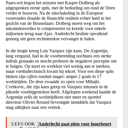
Paars-wit begon het seizoen met Kasper Dolberg als
uitgesproken eerste spits, met de bedoeling om rond de Deen
verder te bouwen. Na de uitschakeling in de Europese
voorrondes draaide de financiële realiteit echter hard in het
gezicht van de Brusselaars: Dolberg moest weg om het
inkomstenverlies te compenseren en keerde voor enkele
miljoenen terug naar Ajax. Anderlecht besliste opvallend
genoeg om geen rechtstreekse vervanger te halen.
In die leegte kreeg Luis Vazquez zijn kans. De Argentijn,
lang verguisd, had in de voorbereiding nochtans een sterke
indruk gemaakt en mocht proberen de negatieve perceptie om
te buigen. Op inzet en werklust viel weinig aan te merken,
maar voetbaltechnisch kwam hij tekort. Voor een diepe spits
bleken zijn cijfers ronduit mager: amper 2 goals in 17
wedstrijden. De deur zwaaide zo open voor Mihajlo
Cvetkovic, die zijn kans greep en Vazquez intussen in de
pikorde voorbijgestoken heeft. Afgelopen weekend haalde de
Argentijn zelfs de wedstrijdkern niet meer en sportief
directeur Olivier Renard bevestigde inmiddels dat Vazquez
mag uitkijken naar een vertrek.
LEES OOK
'Anderlecht gaat plots voor huurbeurt