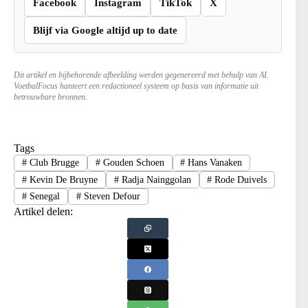
Facebook
Instagram
TikTok
X
Blijf via Google altijd up to date
Dit artikel en bijbehorende afbeelding werden gegenereerd met behulp van AI.
VoetbalFocus hanteert een redactioneel systeem op basis van informatie uit
betrouwbare bronnen.
Tags
#
Club Brugge
#
Gouden Schoen
#
Hans Vanaken
#
Kevin De Bruyne
#
Radja Nainggolan
#
Rode Duivels
#
Senegal
#
Steven Defour
Artikel delen: