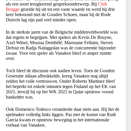
als een soort terugkerend gespreksonderwerp. Bij
Club
Brugge
groeide hij uit tot een vaste waarde en werd hij drie
keer bekroond met de Gouden Schoen, maar bij de Rode
Duivels lag zijn pad veel minder open.
In de sterkste jaren van de Belgische middenveldweelde was
dat ergens te begrijpen. Met spelers als Kevin De Bruyne,
Axel Witsel, Moussa Dembélé, Marouane Fellaini, Steven
Defour en Radja Nainggolan was de concurrentie bijzonder
zwaar. Voor een speler als Vanaken bleef er amper ruimte
over.
Toch bleef de discussie ook nadien leven. Toen de Gouden
Generatie stilaan afbrokkelde, kreeg Vanaken nog altijd
zelden het volle vertrouwen. Onder Roberto Martinez bleef
het beperkt tot enkele minuten tegen Finland op het EK van
2021, terwijl hij op het WK 2022 in Qatar opnieuw vooral
bankzitter was.
Ook Domenico Tedesco veranderde daar niets aan. Hij liet de
spelmaker volledig links liggen. Pas met de komst van Rudi
Garcia kwam er opnieuw beweging in het internationale
verhaal van Vanaken.