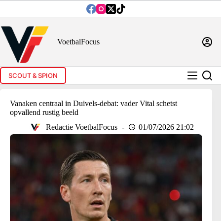
Ga
naar
de
inhoud
VoetbalFocus
SCOUT & SPION
Vanaken centraal in Duivels-debat: vader Vital schetst
opvallend rustig beeld
Redactie VoetbalFocus
01/07/2026 21:02