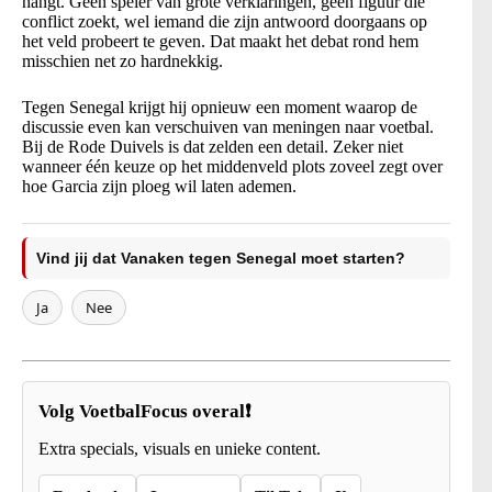
hangt. Geen speler van grote verklaringen, geen figuur die
conflict zoekt, wel iemand die zijn antwoord doorgaans op
het veld probeert te geven. Dat maakt het debat rond hem
misschien net zo hardnekkig.
Tegen Senegal krijgt hij opnieuw een moment waarop de
discussie even kan verschuiven van meningen naar voetbal.
Bij de Rode Duivels is dat zelden een detail. Zeker niet
wanneer één keuze op het middenveld plots zoveel zegt over
hoe Garcia zijn ploeg wil laten ademen.
Vind jij dat Vanaken tegen Senegal moet starten?
Ja
Nee
Volg VoetbalFocus overal❗
Extra specials, visuals en unieke content.