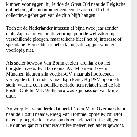
kunnen voorleggen: hij leidde de Great Old naar de Belgische
dubbel en gaf stamnummer één een seizoen dat in het
collectieve geheugen van de club blijft hangen.
Toch zit de Nederlander intussen al bijna twee jaar zonder
club. Zijn naam viel in de voorbije periode wel vaker bij
verschillende ploegen, maar telkens bleef het bij interesse of
speculatie. Een echte comeback langs de zijlijn kwam er
voorlopig niet.
Als speler bewoog Van Bommel zich jarenlang op het
hoogste niveau. FC Barcelona, AC Milan en Bayern
München kleuren zijn voetbal-CV, maar als hoofdcoach
verliep de start minder vanzelfsprekend. Bij PSV opende hij
sterk, waarna een moeilijke periode hem relatief snel de job
kostte. Ook bij VfL Wolfsburg was zijn passage van korte
duur.
Antwerp FC veranderde dat beeld. Toen Marc Overmars hem
naar de Bosuil haalde, kreeg Van Bommel opnieuw zuurstof
én een ploeg die klaar was om boven zichzelf uit te stijgen.
De dubbel gaf zijn trainerscarrière meteen een ander gewicht.