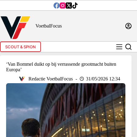
Ga
naar
de
inhoud
VoetbalFocus
SCOUT & SPION
‘Van Bommel duikt op bij verrassende grootmacht buiten
Europa’
Redactie VoetbalFocus
31/05/2026 12:34