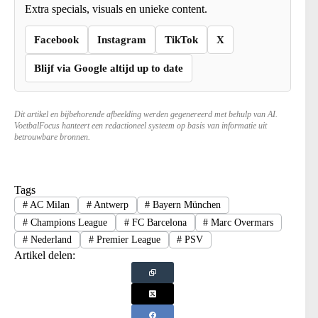
Extra specials, visuals en unieke content.
Facebook
Instagram
TikTok
X
Blijf via Google altijd up to date
Dit artikel en bijbehorende afbeelding werden gegenereerd met behulp van AI.
VoetbalFocus hanteert een redactioneel systeem op basis van informatie uit
betrouwbare bronnen.
Tags
#
AC Milan
#
Antwerp
#
Bayern München
#
Champions League
#
FC Barcelona
#
Marc Overmars
#
Nederland
#
Premier League
#
PSV
Artikel delen: