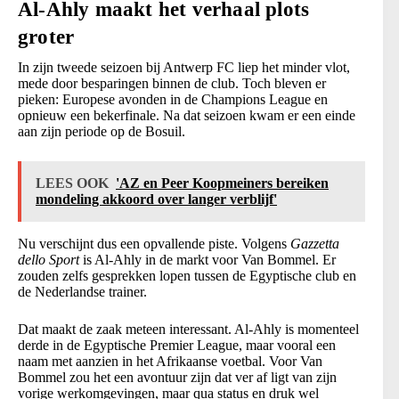
Al-Ahly maakt het verhaal plots
groter
In zijn tweede seizoen bij Antwerp FC liep het minder vlot,
mede door besparingen binnen de club. Toch bleven er
pieken: Europese avonden in de Champions League en
opnieuw een bekerfinale. Na dat seizoen kwam er een einde
aan zijn periode op de Bosuil.
LEES OOK
'AZ en Peer Koopmeiners bereiken
mondeling akkoord over langer verblijf'
Nu verschijnt dus een opvallende piste. Volgens
Gazzetta
dello Sport
is Al-Ahly in de markt voor Van Bommel. Er
zouden zelfs gesprekken lopen tussen de Egyptische club en
de Nederlandse trainer.
Dat maakt de zaak meteen interessant. Al-Ahly is momenteel
derde in de Egyptische Premier League, maar vooral een
naam met aanzien in het Afrikaanse voetbal. Voor Van
Bommel zou het een avontuur zijn dat ver af ligt van zijn
vorige werkomgevingen, maar qua status en druk wel