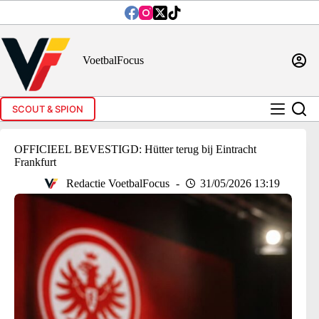
Ga
naar
de
inhoud
VoetbalFocus
SCOUT & SPION
OFFICIEEL BEVESTIGD: Hütter terug bij Eintracht
Frankfurt
Redactie VoetbalFocus
31/05/2026 13:19