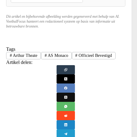
Dit artikel en bijbehorende afbeelding werden gegenereerd met behulp van AI.
VoetbalFocus hanteert een redactioneel systeem op basis van informatie uit
betrouwbare bronnen.
Tags
#
Arthur Theate
#
AS Monaco
#
Officieel Bevestigd
Artikel delen: