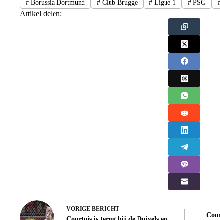
#
Borussia Dortmund
#
Club Brugge
#
Ligue 1
#
PSG
Artikel delen:
VORIGE
BERICHT
Cour
Courtois is terug bij de Duivels en