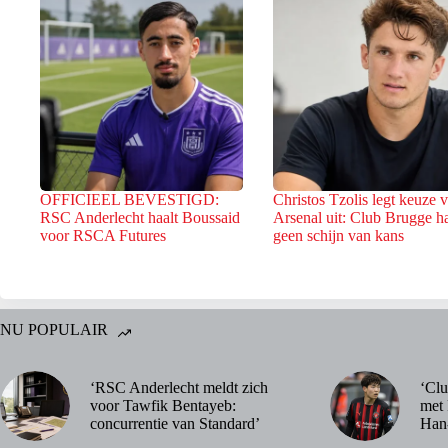
OFFICIEEL BEVESTIGD:
Christos Tzolis legt keuze 
RSC Anderlecht haalt Boussaid
Arsenal uit: Club Brugge h
voor RSCA Futures
geen schijn van kans
NU POPULAIR
‘RSC Anderlecht meldt zich
‘Clu
voor Tawfik Bentayeb:
met 
concurrentie van Standard’
Han