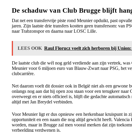
De schaduw van Club Brugge blijft han
Dat net een transfervrije piste rond Meunier opduikt, past opvalle
jaren. Zijn laatste drie transfers kostten geen transfersom: va
naar Trabzonspor en daarna naar LOSC Lille.
LEES OOK
Raul Florucz voelt zich herboren bij Union:
De laatste club die wél nog geld verdiende aan zijn vertrek, wa
Meunier voor 6 miljoen euro van Blauw-Zwart naar PSG, het vert
clubcarrière.
Net daarom voelt dit dossier ook in België niet als een gewone b
onlangs nog aan dat hij open zou staan voor een terugkeer naar
overweegt en er niets officieel is, blijft die gedachte automatis
altijd met Jan Breydel verbinden.
Voor Meunier ligt er dus opnieuw een herkenbaar kruispunt in zijn
opportuniteit en een naam die nog altijd gewicht heeft. Valenci
worden, maar in Brugge zal men vooral merken dat zijn toekomst 
verbeelding verdwenen is.