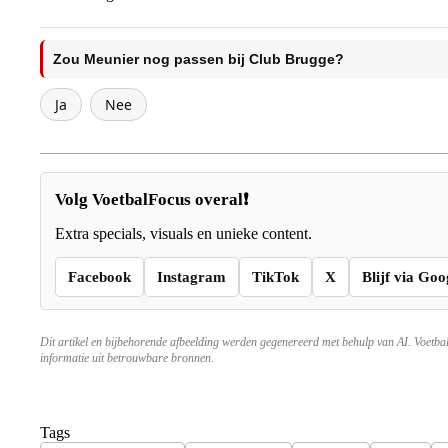
Zou Meunier nog passen bij Club Brugge?
Ja
Nee
Volg VoetbalFocus overal❗
Extra specials, visuals en unieke content.
Facebook
Instagram
TikTok
X
Blijf via Goo
Dit artikel en bijbehorende afbeelding werden gegenereerd met behulp van AI. Voetba
informatie uit betrouwbare bronnen.
Tags