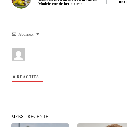
mete
Modric voelde het meteen
Abonneer
0
REACTIES
MEEST RECENTE