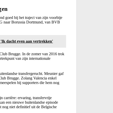
gen
nd goed bij het traject van zijn voorbije
n PSG naar Borussia Dortmund, van BVB
 'Ik dacht even aan vertrekken'
s Club Brugge. In de zomer van 2016 trok
rekpunt van zijn internationale
uitenlandse transfergerucht. Meunier gaf
 Club Brugge. Zolang Valencia enkel
ch meespelen bij supporters die hem nog
 carrière: ervaring, transfervrije
a kan een nieuwe buitenlandse episode
nog niet definitief uit de Belgische