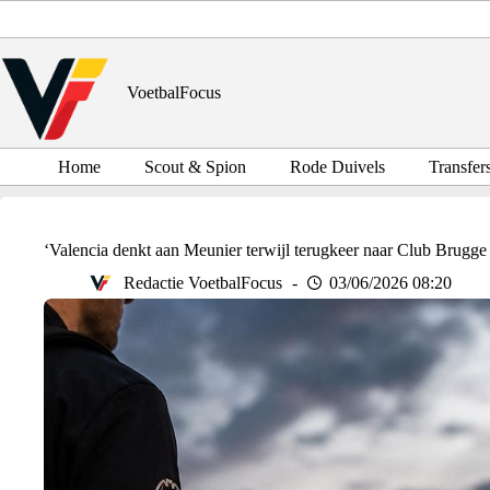
Ga
naar
de
inhoud
VoetbalFocus
Home
Scout & Spion
Rode Duivels
Transfer
‘Valencia denkt aan Meunier terwijl terugkeer naar Club Brugge b
Redactie VoetbalFocus
03/06/2026 08:20