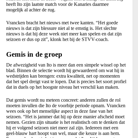
heeft Ito zijn laatste match voor de Kanaries daarmee
mogelijk al achter de rug.
Vrancken bracht het nieuws met twee kanten. “Het goede
nieuws is dat zijn blessure niet al te ernstig is. Het slechte
nieuws is dat hij deze week niet meer kan spelen en dat zijn
seizoen er dus op zit”, klonk het bij de STVV-coach.
Gemis in de groep
De afwezigheid van Ito is meer dan een simpele wissel op het
blad. Binnen de selectie wordt hij gewaardeerd om wat hij in
wedstrijden kan brengen: extra kwaliteit, net op momenten
dat het spel dreigt vast te lopen. Dat is precies het soort profiel
dat in duels op het hoogste niveau het verschil kan maken.
Dat gemis wordt nu meteen concreet: anderen zullen de rol
moeten invullen die Ito de voorbije periode opnam. Vrancken
wees ook op het menselijke aspect in deze fase van het
seizoen. “Het is jammer dat hij op deze manier afscheid moet
nemen. Gezien zijn situatie is het realistisch om te denken dat
hij er volgend seizoen niet meer zal zijn. Iedereen met een
geel-blauw hart hoopt van wel, maar die keuze is aan hem.