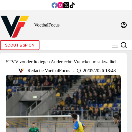
Ga
naar
de
inhoud
VoetbalFocus
SCOUT & SPION
STVV zonder Ito tegen Anderlecht: Vrancken mist kwaliteit
Redactie VoetbalFocus
20/05/2026 18:48