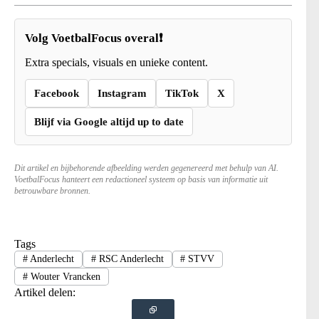
Volg VoetbalFocus overal❗
Extra specials, visuals en unieke content.
Facebook
Instagram
TikTok
X
Blijf via Google altijd up to date
Dit artikel en bijbehorende afbeelding werden gegenereerd met behulp van AI.
VoetbalFocus hanteert een redactioneel systeem op basis van informatie uit
betrouwbare bronnen.
Tags
#
Anderlecht
#
RSC Anderlecht
#
STVV
#
Wouter Vrancken
Artikel delen: