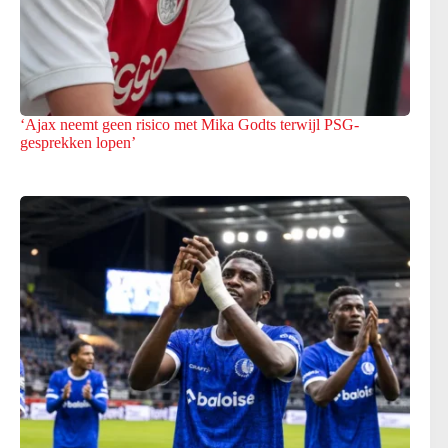
‘Ajax neemt geen risico met Mika Godts terwijl PSG-
gesprekken lopen’