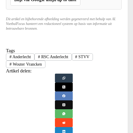
Dit artikel en bijbehorende afbeelding werden gegenereerd met behulp van AI.
VoetbalFocus hanteert een redactioneel systeem op basis van informatie uit
betrouwbare bronnen.
Tags
#
Anderlecht
#
RSC Anderlecht
#
STVV
#
Wouter Vrancken
Artikel delen: