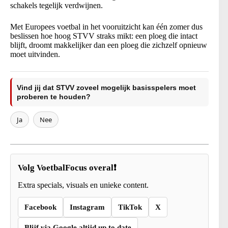
schakels tegelijk verdwijnen.
Met Europees voetbal in het vooruitzicht kan één zomer dus
beslissen hoe hoog STVV straks mikt: een ploeg die intact
blijft, droomt makkelijker dan een ploeg die zichzelf opnieuw
moet uitvinden.
Vind jij dat STVV zoveel mogelijk basisspelers moet
proberen te houden?
Ja
Nee
Volg VoetbalFocus overal❗
Extra specials, visuals en unieke content.
Facebook
Instagram
TikTok
X
Blijf via Google altijd up to date