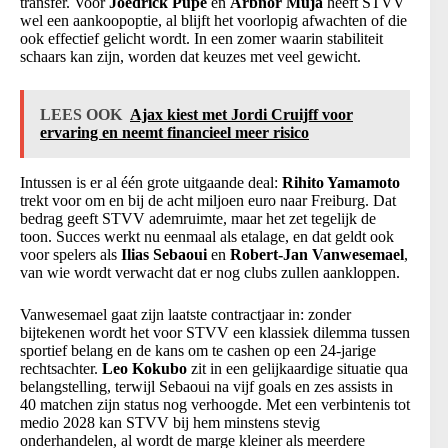
transfer. Voor
Joedrick Pupe
en
Arbnor Muja
heeft STVV
wel een aankoopoptie, al blijft het voorlopig afwachten of die
ook effectief gelicht wordt. In een zomer waarin stabiliteit
schaars kan zijn, worden dat keuzes met veel gewicht.
LEES OOK
Ajax kiest met Jordi Cruijff voor
ervaring en neemt financieel meer risico
Intussen is er al één grote uitgaande deal:
Rihito Yamamoto
trekt voor om en bij de acht miljoen euro naar Freiburg. Dat
bedrag geeft STVV ademruimte, maar het zet tegelijk de
toon. Succes werkt nu eenmaal als etalage, en dat geldt ook
voor spelers als
Ilias Sebaoui
en
Robert-Jan Vanwesemael
,
van wie wordt verwacht dat er nog clubs zullen aankloppen.
Vanwesemael gaat zijn laatste contractjaar in: zonder
bijtekenen wordt het voor STVV een klassiek dilemma tussen
sportief belang en de kans om te cashen op een 24-jarige
rechtsachter.
Leo Kokubo
zit in een gelijkaardige situatie qua
belangstelling, terwijl Sebaoui na vijf goals en zes assists in
40 matchen zijn status nog verhoogde. Met een verbintenis tot
medio 2028 kan STVV bij hem minstens stevig
onderhandelen, al wordt de marge kleiner als meerdere