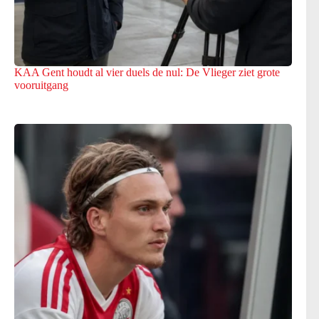
KAA Gent houdt al vier duels de nul: De Vlieger ziet grote
vooruitgang