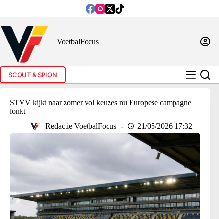
Ga
naar
de
inhoud
VoetbalFocus
SCOUT & SPION
STVV kijkt naar zomer vol keuzes nu Europese campagne
lonkt
Redactie VoetbalFocus
21/05/2026 17:32