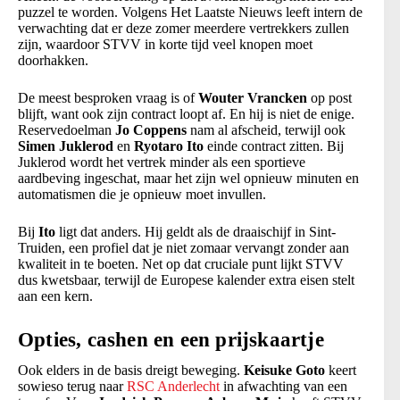
puzzel te worden. Volgens Het Laatste Nieuws leeft intern de
verwachting dat er deze zomer meerdere vertrekkers zullen
zijn, waardoor STVV in korte tijd veel knopen moet
doorhakken.
De meest besproken vraag is of
Wouter Vrancken
op post
blijft, want ook zijn contract loopt af. En hij is niet de enige.
Reservedoelman
Jo Coppens
nam al afscheid, terwijl ook
Simen Juklerod
en
Ryotaro Ito
einde contract zitten. Bij
Juklerod wordt het vertrek minder als een sportieve
aardbeving ingeschat, maar het zijn wel opnieuw minuten en
automatismen die je opnieuw moet invullen.
Bij
Ito
ligt dat anders. Hij geldt als de draaischijf in Sint-
Truiden, een profiel dat je niet zomaar vervangt zonder aan
kwaliteit in te boeten. Net op dat cruciale punt lijkt STVV
dus kwetsbaar, terwijl de Europese kalender extra eisen stelt
aan een kern.
Opties, cashen en een prijskaartje
Ook elders in de basis dreigt beweging.
Keisuke Goto
keert
sowieso terug naar
RSC Anderlecht
in afwachting van een