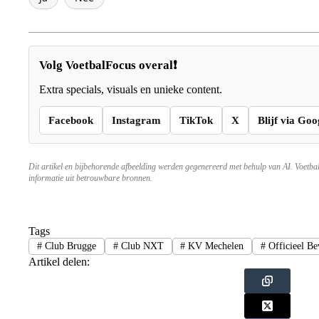
Volg VoetbalFocus overal❗
Extra specials, visuals en unieke content.
Facebook
Instagram
TikTok
X
Blijf via Goo
Dit artikel en bijbehorende afbeelding werden gegenereerd met behulp van AI. Voetba
informatie uit betrouwbare bronnen.
Tags
#
Club Brugge
#
Club NXT
#
KV Mechelen
#
Officieel Be
Artikel delen: