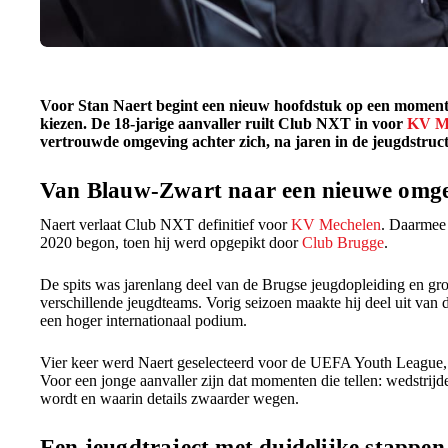
Voor Stan Naert begint een nieuw hoofdstuk op een moment
kiezen. De 18-jarige aanvaller ruilt Club NXT in voor
KV M
vertrouwde omgeving achter zich, na jaren in de jeugdstru
Van Blauw-Zwart naar een nieuwe omg
Naert verlaat Club NXT definitief voor
KV Mechelen
. Daarmee 
2020 begon, toen hij werd opgepikt door
Club Brugge
.
De spits was jarenlang deel van de Brugse jeugdopleiding en g
verschillende jeugdteams. Vorig seizoen maakte hij deel uit van 
een hoger internationaal podium.
Vier keer werd Naert geselecteerd voor de UEFA Youth League, w
Voor een jonge aanvaller zijn dat momenten die tellen: wedstrijd
wordt en waarin details zwaarder wegen.
Een jeugdtraject met duidelijke stappen