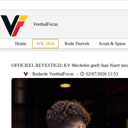
Ga
naar
de
inhoud
VoetbalFocus
Home
WK 2026
Rode Duivels
Scout & Spion
OFFICIEEL BEVESTIGD: KV Mechelen geeft Stan Naert nieuwe 
Redactie VoetbalFocus
02/07/2026 11:53