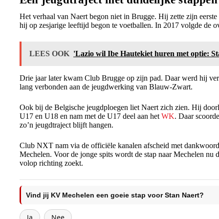
Het verhaal van Naert begon niet in Brugge. Hij zette zijn eers
hij op zesjarige leeftijd begon te voetballen. In 2017 volgde de o
LEES OOK
'Lazio wil Ibe Hautekiet huren met optie: S
Drie jaar later kwam Club Brugge op zijn pad. Daar werd hij verd
lang verbonden aan de jeugdwerking van Blauw-Zwart.
Ook bij de Belgische jeugdploegen liet Naert zich zien. Hij doorl
U17 en U18 en nam met de U17 deel aan het
WK
. Daar scoorde
zo’n jeugdtraject blijft hangen.
Club NXT nam via de officiële kanalen afscheid met dankwoord
Mechelen. Voor de jonge spits wordt de stap naar Mechelen nu d
volop richting zoekt.
Vind jij KV Mechelen een goeie stap voor Stan Naert?
Ja
Nee