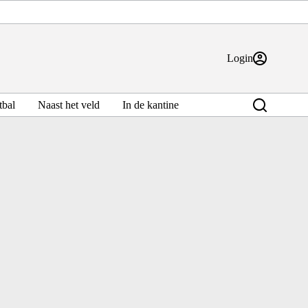
Login
bal
Naast het veld
In de kantine