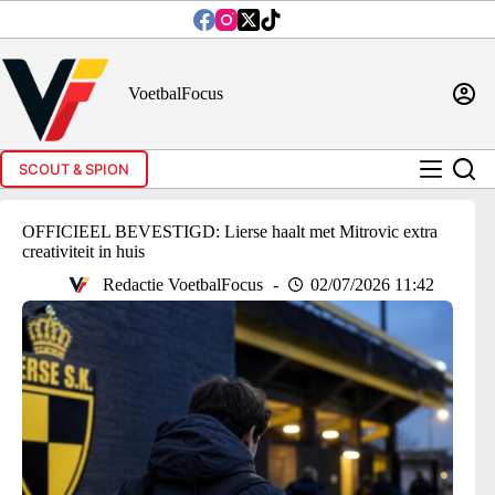
Ga
naar
de
inhoud
VoetbalFocus
SCOUT & SPION
OFFICIEEL BEVESTIGD: Lierse haalt met Mitrovic extra
creativiteit in huis
Redactie VoetbalFocus
02/07/2026 11:42