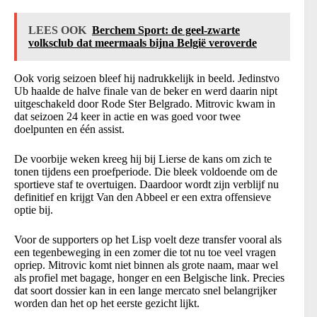
LEES OOK
Berchem Sport: de geel-zwarte
volksclub dat meermaals bijna België veroverde
Ook vorig seizoen bleef hij nadrukkelijk in beeld. Jedinstvo
Ub haalde de halve finale van de beker en werd daarin nipt
uitgeschakeld door Rode Ster Belgrado. Mitrovic kwam in
dat seizoen 24 keer in actie en was goed voor twee
doelpunten en één assist.
De voorbije weken kreeg hij bij Lierse de kans om zich te
tonen tijdens een proefperiode. Die bleek voldoende om de
sportieve staf te overtuigen. Daardoor wordt zijn verblijf nu
definitief en krijgt Van den Abbeel er een extra offensieve
optie bij.
Voor de supporters op het Lisp voelt deze transfer vooral als
een tegenbeweging in een zomer die tot nu toe veel vragen
opriep. Mitrovic komt niet binnen als grote naam, maar wel
als profiel met bagage, honger en een Belgische link. Precies
dat soort dossier kan in een lange mercato snel belangrijker
worden dan het op het eerste gezicht lijkt.