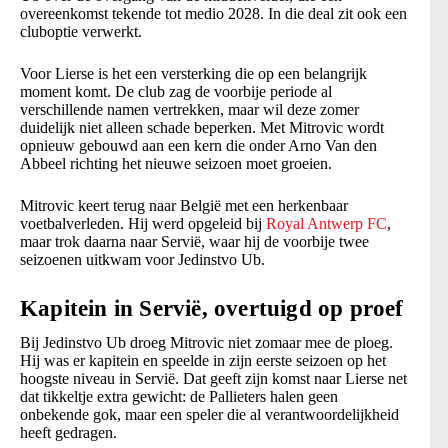
overeenkomst tekende tot medio 2028. In die deal zit ook een
cluboptie verwerkt.
Voor Lierse is het een versterking die op een belangrijk
moment komt. De club zag de voorbije periode al
verschillende namen vertrekken, maar wil deze zomer
duidelijk niet alleen schade beperken. Met Mitrovic wordt
opnieuw gebouwd aan een kern die onder Arno Van den
Abbeel richting het nieuwe seizoen moet groeien.
Mitrovic keert terug naar België met een herkenbaar
voetbalverleden. Hij werd opgeleid bij
Royal Antwerp FC
,
maar trok daarna naar Servië, waar hij de voorbije twee
seizoenen uitkwam voor Jedinstvo Ub.
Kapitein in Servië, overtuigd op proef
Bij Jedinstvo Ub droeg Mitrovic niet zomaar mee de ploeg.
Hij was er kapitein en speelde in zijn eerste seizoen op het
hoogste niveau in Servië. Dat geeft zijn komst naar Lierse net
dat tikkeltje extra gewicht: de Pallieters halen geen
onbekende gok, maar een speler die al verantwoordelijkheid
heeft gedragen.