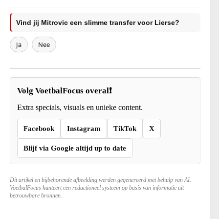
Vind jij Mitrovic een slimme transfer voor Lierse?
Ja
Nee
Volg VoetbalFocus overal❗
Extra specials, visuals en unieke content.
Facebook
Instagram
TikTok
X
Blijf via Google altijd up to date
Dit artikel en bijbehorende afbeelding werden gegenereerd met behulp van AI.
VoetbalFocus hanteert een redactioneel systeem op basis van informatie uit
betrouwbare bronnen.