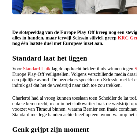
De slotspeeldag van de Europe Play-Off kreeg nog een stevig
alles in handen, maar terwijl Sclessin stilviel, greep
KRC Ge
nog één laatste duel met Europese inzet aan.
Standard laat het liggen
Voor
Standard Luik
lag de opdracht helder: thuis winnen tegen
S
Europe Play-Off veiligstellen. Volgens verschillende media draaid
een pijnlijke avond. De bezoekers speelden op Sclessin met lef en
indruk gaf dat het de wedstrijd naar zich toe zou trekken.
Charleroi had al vroeg kunnen toeslaan toen Scheidler de lat tro
enkele keren recht, maar in het slotkwartier brak de wedstrijd o
voorzet van Titraoui binnen, waarna Bernier een fraaie combinat
Standard met lege handen achterbleef op een avond waarop het ne
Genk grijpt zijn moment