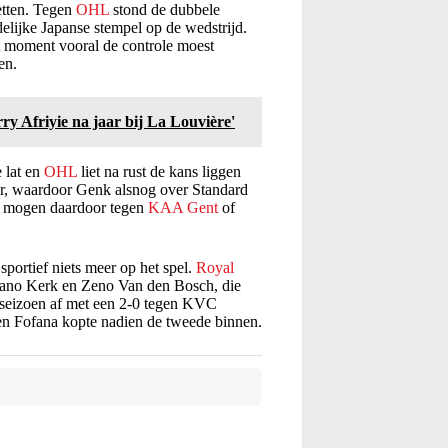
etten. Tegen
OHL
stond de dubbele
delijke Japanse stempel op de wedstrijd.
 moment vooral de controle moest
en.
erry Afriyie na jaar bij La Louvière'
 lat en
OHL
liet na rust de kans liggen
er, waardoor Genk alsnog over Standard
rs mogen daardoor tegen
KAA Gent
of
sportief niets meer op het spel.
Royal
rano Kerk en Zeno Van den Bosch, die
et seizoen af met een 2-0 tegen KVC
len Fofana kopte nadien de tweede binnen.