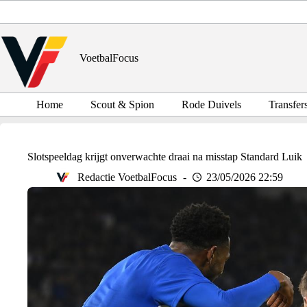
Ga
naar
de
inhoud
VoetbalFocus
Home
Scout & Spion
Rode Duivels
Transfer
Slotspeeldag krijgt onverwachte draai na misstap Standard Luik
Redactie VoetbalFocus
23/05/2026 22:59