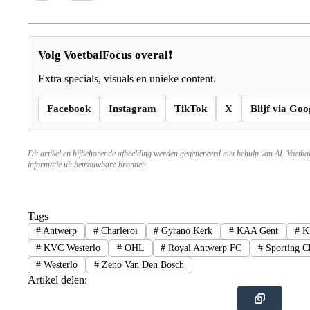
Volg VoetbalFocus overal❗
Extra specials, visuals en unieke content.
Facebook
Instagram
TikTok
X
Blijf via Goo
Dit artikel en bijbehorende afbeelding werden gegenereerd met behulp van AI. Voetba
informatie uit betrouwbare bronnen.
Tags
#
Antwerp
#
Charleroi
#
Gyrano Kerk
#
KAA Gent
#
K
#
KVC Westerlo
#
OHL
#
Royal Antwerp FC
#
Sporting Ch
#
Westerlo
#
Zeno Van Den Bosch
Artikel delen: