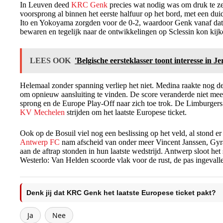
In Leuven deed
KRC Genk
precies wat nodig was om druk te z
voorsprong al binnen het eerste halfuur op het bord, met een dui
Ito en Yokoyama zorgden voor de 0-2, waardoor Genk vanaf dat
bewaren en tegelijk naar de ontwikkelingen op Sclessin kon kijk
LEES OOK
'Belgische eersteklasser toont interesse in J
Helemaal zonder spanning verliep het niet. Medina raakte nog de
om opnieuw aansluiting te vinden. De score veranderde niet me
sprong en de Europe Play-Off naar zich toe trok. De Limburge
KV Mechelen
strijden om het laatste Europese ticket.
Ook op de Bosuil viel nog een beslissing op het veld, al stond er 
Antwerp FC
nam afscheid van onder meer Vincent Janssen, Gy
aan de aftrap stonden in hun laatste wedstrijd. Antwerp sloot h
Westerlo: Van Helden scoorde vlak voor de rust, de pas ingeval
Denk jij dat KRC Genk het laatste Europese ticket pakt?
Ja
Nee