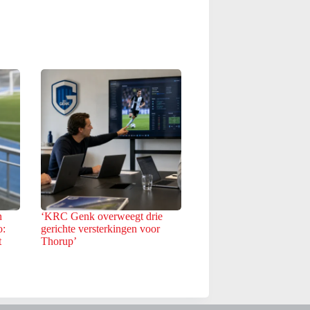
n
‘KRC Genk overweegt drie
o:
gerichte versterkingen voor
t
Thorup’