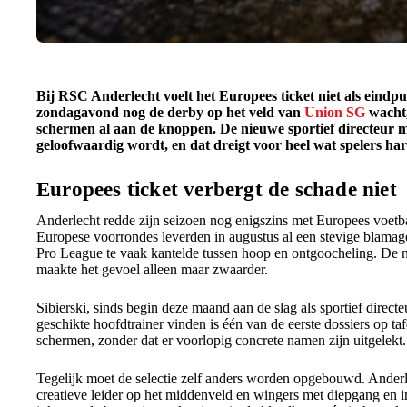
Bij RSC Anderlecht voelt het Europees ticket niet als eindpun
zondagavond nog de derby op het veld van
Union SG
wacht,
schermen al aan de knoppen. De nieuwe sportief directeur 
geloofwaardig wordt, en dat dreigt voor heel wat spelers ha
Europees ticket verbergt de schade niet
Anderlecht redde zijn seizoen nog enigszins met Europees voetba
Europese voorrondes leverden in augustus al een stevige blamag
Pro League te vaak kantelde tussen hoop en ontgoocheling. De 
maakte het gevoel alleen maar zwaarder.
Sibierski, sinds begin deze maand aan de slag als sportief directe
geschikte hoofdtrainer vinden is één van de eerste dossiers op taf
schermen, zonder dat er voorlopig concrete namen zijn uitgelekt.
Tegelijk moet de selectie zelf anders worden opgebouwd. Anderl
creatieve leider op het middenveld en wingers met diepgang en in