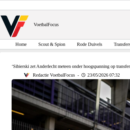
Ga
naar
de
inhoud
VoetbalFocus
Home
Scout & Spion
Rode Duivels
Transfer
‘Sibierski zet Anderlecht meteen onder hoogspanning op transfe
Redactie VoetbalFocus
23/05/2026 07:32