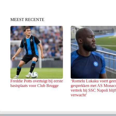
MEEST RECENTE
Freddie Potts overtuigt bij eerste
‘Romelu Lukaku voert gee
basisplaats voor Club Brugge
gesprekken met AS Monac
vertrek bij SSC Napoli blijf
verwacht’