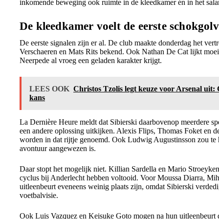
inkomende beweging ook ruimte in de kleedkamer én in het salar
De kleedkamer voelt de eerste schokgol
De eerste signalen zijn er al. De club maakte donderdag het ver
Verschaeren en Mats Rits bekend. Ook Nathan De Cat lijkt moei
Neerpede al vroeg een geladen karakter krijgt.
LEES OOK
Christos Tzolis legt keuze voor Arsenal uit
kans
La Dernière Heure meldt dat Sibierski daarbovenop meerdere spele
een andere oplossing uitkijken. Alexis Flips, Thomas Foket en
worden in dat rijtje genoemd. Ook Ludwig Augustinsson zou te
avontuur aangewezen is.
Daar stopt het mogelijk niet. Killian Sardella en Mario Stroeyke
cyclus bij Anderlecht hebben voltooid. Voor Moussa Diarra, Mih
uitleenbeurt eveneens weinig plaats zijn, omdat Sibierski verdedig
voetbalvisie.
Ook Luis Vazquez en Keisuke Goto mogen na hun uitleenbeurt def