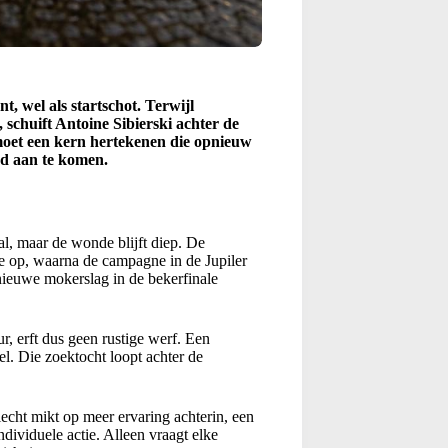
t, wel als startschot. Terwijl
 schuift Antoine Sibierski achter de
moet een kern hertekenen die opnieuw
rd aan te komen.
l, maar de wonde blijft diep. De
e op, waarna de campagne in de Jupiler
nieuwe mokerslag in de bekerfinale
ur, erft dus geen rustige werf. Een
el. Die zoektocht loopt achter de
echt mikt op meer ervaring achterin, een
dividuele actie. Alleen vraagt elke