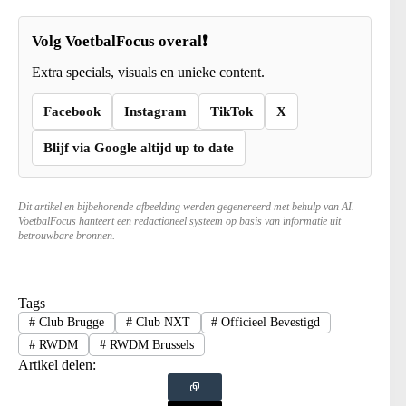
Volg VoetbalFocus overal❗
Extra specials, visuals en unieke content.
Facebook
Instagram
TikTok
X
Blijf via Google altijd up to date
Dit artikel en bijbehorende afbeelding werden gegenereerd met behulp van AI.
VoetbalFocus hanteert een redactioneel systeem op basis van informatie uit
betrouwbare bronnen.
Tags
#
Club Brugge
#
Club NXT
#
Officieel Bevestigd
#
RWDM
#
RWDM Brussels
Artikel delen: