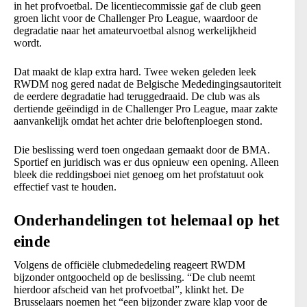
in het profvoetbal. De licentiecommissie gaf de club geen
groen licht voor de Challenger Pro League, waardoor de
degradatie naar het amateurvoetbal alsnog werkelijkheid
wordt.
Dat maakt de klap extra hard. Twee weken geleden leek
RWDM nog gered nadat de Belgische Mededingingsautoriteit
de eerdere degradatie had teruggedraaid. De club was als
dertiende geëindigd in de Challenger Pro League, maar zakte
aanvankelijk omdat het achter drie beloftenploegen stond.
Die beslissing werd toen ongedaan gemaakt door de BMA.
Sportief en juridisch was er dus opnieuw een opening. Alleen
bleek die reddingsboei niet genoeg om het profstatuut ook
effectief vast te houden.
Onderhandelingen tot helemaal op het
einde
Volgens de officiële clubmededeling reageert RWDM
bijzonder ontgoocheld op de beslissing. “De club neemt
hierdoor afscheid van het profvoetbal”, klinkt het. De
Brusselaars noemen het “een bijzonder zware klap voor de