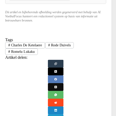
Dit artikel en bijbehorende afbeelding werden gegenereerd met behulp van AI.
VoetbalFocus hanteert een redactioneel systeem op basis van informatie uit
betrouwbare bronnen.
Tags
#
Charles De Ketelaere
#
Rode Duivels
#
Romelu Lukaku
Artikel delen: