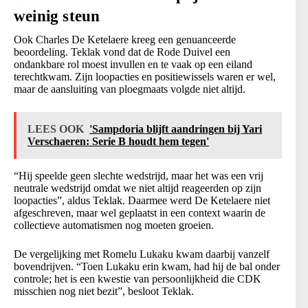
weinig steun
Ook Charles De Ketelaere kreeg een genuanceerde
beoordeling. Teklak vond dat de Rode Duivel een
ondankbare rol moest invullen en te vaak op een eiland
terechtkwam. Zijn loopacties en positiewissels waren er wel,
maar de aansluiting van ploegmaats volgde niet altijd.
LEES OOK
'Sampdoria blijft aandringen bij Yari
Verschaeren: Serie B houdt hem tegen'
“Hij speelde geen slechte wedstrijd, maar het was een vrij
neutrale wedstrijd omdat we niet altijd reageerden op zijn
loopacties”, aldus Teklak. Daarmee werd De Ketelaere niet
afgeschreven, maar wel geplaatst in een context waarin de
collectieve automatismen nog moeten groeien.
De vergelijking met Romelu Lukaku kwam daarbij vanzelf
bovendrijven. “Toen Lukaku erin kwam, had hij de bal onder
controle; het is een kwestie van persoonlijkheid die CDK
misschien nog niet bezit”, besloot Teklak.