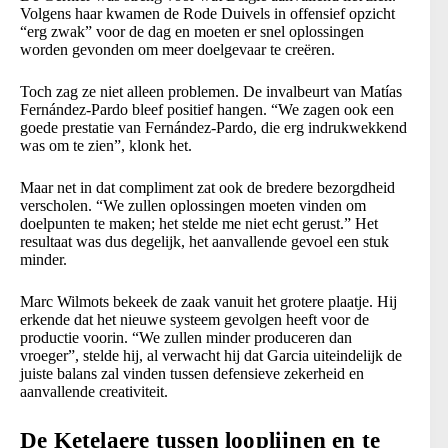
Volgens haar kwamen de Rode Duivels in offensief opzicht
“erg zwak” voor de dag en moeten er snel oplossingen
worden gevonden om meer doelgevaar te creëren.
Toch zag ze niet alleen problemen. De invalbeurt van Matías
Fernández-Pardo bleef positief hangen. “We zagen ook een
goede prestatie van Fernández-Pardo, die erg indrukwekkend
was om te zien”, klonk het.
Maar net in dat compliment zat ook de bredere bezorgdheid
verscholen. “We zullen oplossingen moeten vinden om
doelpunten te maken; het stelde me niet echt gerust.” Het
resultaat was dus degelijk, het aanvallende gevoel een stuk
minder.
Marc Wilmots bekeek de zaak vanuit het grotere plaatje. Hij
erkende dat het nieuwe systeem gevolgen heeft voor de
productie voorin. “We zullen minder produceren dan
vroeger”, stelde hij, al verwacht hij dat Garcia uiteindelijk de
juiste balans zal vinden tussen defensieve zekerheid en
aanvallende creativiteit.
De Ketelaere tussen looplijnen en te