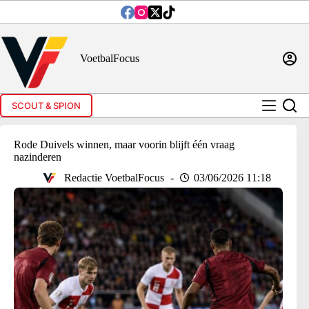
Ga
naar
de
inhoud
VoetbalFocus
SCOUT & SPION
Rode Duivels winnen, maar voorin blijft één vraag
nazinderen
Redactie VoetbalFocus
03/06/2026 11:18