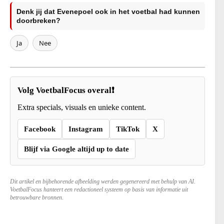
Denk jij dat Evenepoel ook in het voetbal had kunnen
doorbreken?
Ja
Nee
Volg VoetbalFocus overal❗
Extra specials, visuals en unieke content.
Facebook
Instagram
TikTok
X
Blijf via Google altijd up to date
Dit artikel en bijbehorende afbeelding werden gegenereerd met behulp van AI.
VoetbalFocus hanteert een redactioneel systeem op basis van informatie uit
betrouwbare bronnen.