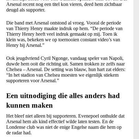
Arsenal recent nog een titel kon vieren, deed hem zichtbaar
deugd als supporter.
Die band met Arsenal ontstond al vroeg. Vooral de periode
van Thierry Henry maakte indruk op hem. “De periode van
Thierry Henry heeft veel indruk gemaakt op mij. Toen ik
klein was, bekeken we op toernooien constant video’s van
Henry bij Arsenal.”
Ook jeugdvriend Cyril Ngonge, vandaag speler van Napoli,
duwde hem ooit die richting uit. Samen trokken ze zelfs naar
Chelsea – Arsenal. De setting was blauw, hun hart zat elders:
“In het stadion van Chelsea moesten we eigenlijk stiekem
supporteren voor Arsenal.”
Een uitnodiging die alles anders had
kunnen maken
Het bleef niet alleen bij supporteren. Evenepoel onthulde dat
Arsenal hem als kind effectief wilde laten testen. En de
Londense club was niet de enige Engelse naam die hem op
de radar had.