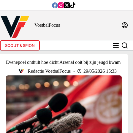
Ga
naar
de
inhoud
VoetbalFocus
SCOUT & SPION
Evenepoel onthult hoe dicht Arsenal ooit bij zijn jeugd kwam
Redactie VoetbalFocus
29/05/2026 15:33