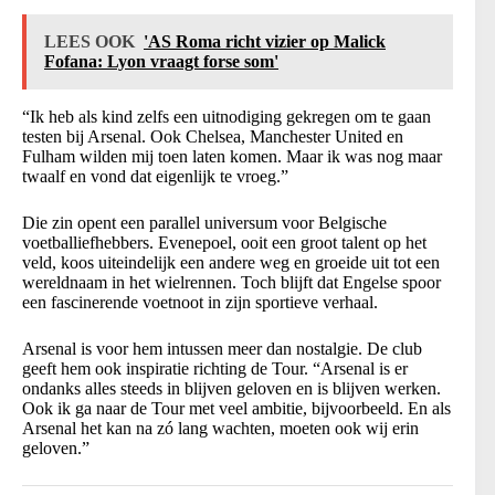
LEES OOK
'AS Roma richt vizier op Malick
Fofana: Lyon vraagt forse som'
“Ik heb als kind zelfs een uitnodiging gekregen om te gaan
testen bij Arsenal. Ook Chelsea, Manchester United en
Fulham wilden mij toen laten komen. Maar ik was nog maar
twaalf en vond dat eigenlijk te vroeg.”
Die zin opent een parallel universum voor Belgische
voetballiefhebbers. Evenepoel, ooit een groot talent op het
veld, koos uiteindelijk een andere weg en groeide uit tot een
wereldnaam in het wielrennen. Toch blijft dat Engelse spoor
een fascinerende voetnoot in zijn sportieve verhaal.
Arsenal is voor hem intussen meer dan nostalgie. De club
geeft hem ook inspiratie richting de Tour. “Arsenal is er
ondanks alles steeds in blijven geloven en is blijven werken.
Ook ik ga naar de Tour met veel ambitie, bijvoorbeeld. En als
Arsenal het kan na zó lang wachten, moeten ook wij erin
geloven.”